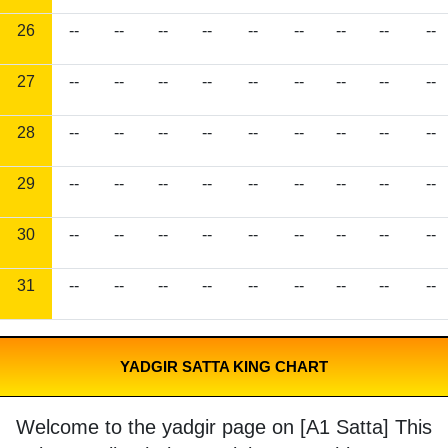
26
--
--
--
--
--
--
--
--
--
27
--
--
--
--
--
--
--
--
--
28
--
--
--
--
--
--
--
--
--
29
--
--
--
--
--
--
--
--
--
30
--
--
--
--
--
--
--
--
--
31
--
--
--
--
--
--
--
--
--
YADGIR SATTA KING CHART
Welcome to the yadgir page on [A1 Satta] This