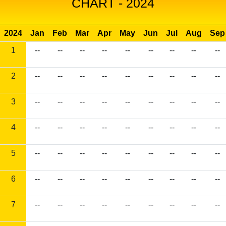
CHART - 2024
2024
Jan
Feb
Mar
Apr
May
Jun
Jul
Aug
Sep
1
--
--
--
--
--
--
--
--
--
2
--
--
--
--
--
--
--
--
--
3
--
--
--
--
--
--
--
--
--
4
--
--
--
--
--
--
--
--
--
5
--
--
--
--
--
--
--
--
--
6
--
--
--
--
--
--
--
--
--
7
--
--
--
--
--
--
--
--
--