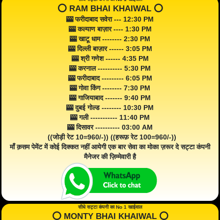
⭕️ RAM BHAI KHAIWAL ⭕️
🎰 फरीदाबाद सवेरा --- 12:30 PM
🎰 कल्याण बाज़ार ---- 1:30 PM
🎰 खाटू धाम -------- 2:30 PM
🎰 दिल्ली बाज़ार ------ 3:05 PM
🎰 श्री गणेश ------ 4:35 PM
🎰 करनाल ---------- 5:30 PM
🎰 फरीदाबाद --------- 6:05 PM
🎰 गोवा किंग -------- 7:30 PM
🎰 गाजियाबाद ------- 9:40 PM
🎰 दुबई गोल्ड -------- 10:30 PM
🎰 गली ----------- 11:40 PM
🎰 दिसावर ---------- 03:00 AM
((जोड़ी रेट 10=960/-)) ((हरूफ़ रेट 100=960/-))
माँ क़सम पेमेंट में कोई दिक्कत नहीं आयेगी एक बार सेवा का मोका ज़रूर दे सट्टा कंपनी
मैनेजर की ज़िम्मेवारी है
सीधे सट्टा कंपनी का No 1 खाईवाल
⭕️ MONTY BHAI KHAIWAL ⭕️