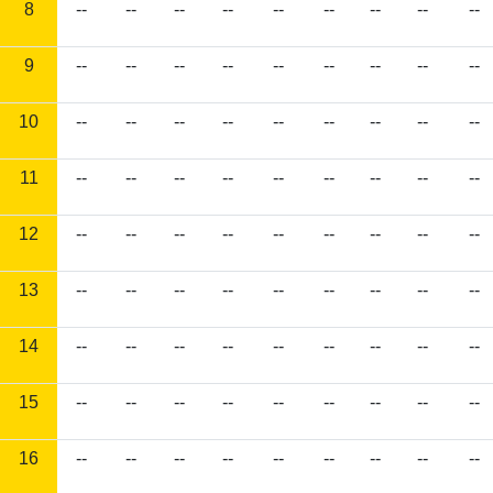
8
--
--
--
--
--
--
--
--
--
9
--
--
--
--
--
--
--
--
--
10
--
--
--
--
--
--
--
--
--
11
--
--
--
--
--
--
--
--
--
12
--
--
--
--
--
--
--
--
--
13
--
--
--
--
--
--
--
--
--
14
--
--
--
--
--
--
--
--
--
15
--
--
--
--
--
--
--
--
--
16
--
--
--
--
--
--
--
--
--