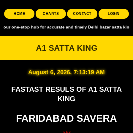
HOME
CHARTS
CONTACT
LOGIN
top hub for accurate and timely Delhi bazar satta king, covering all
A1 SATTA KING
August 6, 2026, 7:13:20 AM
FASTAST RESULS OF A1 SATTA
KING
FARIDABAD SAVERA