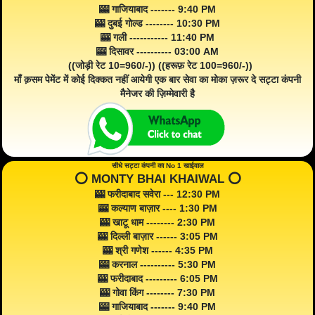
🎰 गाजियाबाद ------- 9:40 PM
🎰 दुबई गोल्ड -------- 10:30 PM
🎰 गली ----------- 11:40 PM
🎰 दिसावर ---------- 03:00 AM
((जोड़ी रेट 10=960/-)) ((हरूफ़ रेट 100=960/-))
माँ क़सम पेमेंट में कोई दिक्कत नहीं आयेगी एक बार सेवा का मोका ज़रूर दे सट्टा कंपनी
मैनेजर की ज़िम्मेवारी है
सीधे सट्टा कंपनी का No 1 खाईवाल
⭕️ MONTY BHAI KHAIWAL ⭕️
🎰 फरीदाबाद सवेरा --- 12:30 PM
🎰 कल्याण बाज़ार ---- 1:30 PM
🎰 खाटू धाम -------- 2:30 PM
🎰 दिल्ली बाज़ार ------ 3:05 PM
🎰 श्री गणेश ------ 4:35 PM
🎰 करनाल ---------- 5:30 PM
🎰 फरीदाबाद --------- 6:05 PM
🎰 गोवा किंग -------- 7:30 PM
🎰 गाजियाबाद ------- 9:40 PM