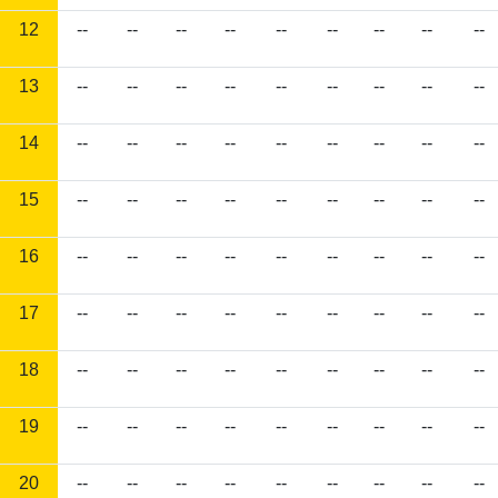
12
--
--
--
--
--
--
--
--
--
13
--
--
--
--
--
--
--
--
--
14
--
--
--
--
--
--
--
--
--
15
--
--
--
--
--
--
--
--
--
16
--
--
--
--
--
--
--
--
--
17
--
--
--
--
--
--
--
--
--
18
--
--
--
--
--
--
--
--
--
19
--
--
--
--
--
--
--
--
--
20
--
--
--
--
--
--
--
--
--