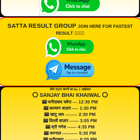
SATTA RESULT GROUP
JOIN HERE FOR FASTEST
RESULT 👇🏾👇🏾
सीधे सट्टा कंपनी का No 1 खाईवाल
⭕️ SANJAY BHAI KHAIWAL ⭕️
🎰 फरीदाबाद सवेरा --- 12:30 PM
🎰 कल्याण बाज़ार ---- 1:30 PM
🎰 खाटू धाम -------- 2:30 PM
🎰 दिल्ली बाज़ार ------ 3:05 PM
🎰 श्री गणेश ------ 4:35 PM
🎰 करनाल ---------- 5:30 PM
🎰 फरीदाबाद --------- 6:05 PM