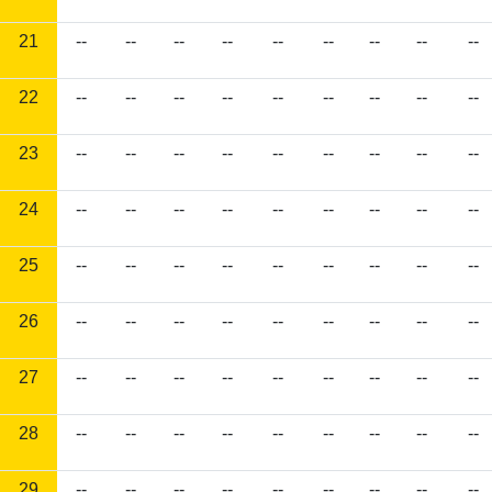
21
--
--
--
--
--
--
--
--
--
22
--
--
--
--
--
--
--
--
--
23
--
--
--
--
--
--
--
--
--
24
--
--
--
--
--
--
--
--
--
25
--
--
--
--
--
--
--
--
--
26
--
--
--
--
--
--
--
--
--
27
--
--
--
--
--
--
--
--
--
28
--
--
--
--
--
--
--
--
--
29
--
--
--
--
--
--
--
--
--