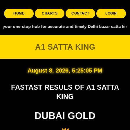
HOME
CHARTS
CONTACT
LOGIN
one-stop hub for accurate and timely Delhi bazar satta king, coverin
A1 SATTA KING
August 8, 2026, 5:25:05 PM
FASTAST RESULS OF A1 SATTA
KING
DUBAI GOLD