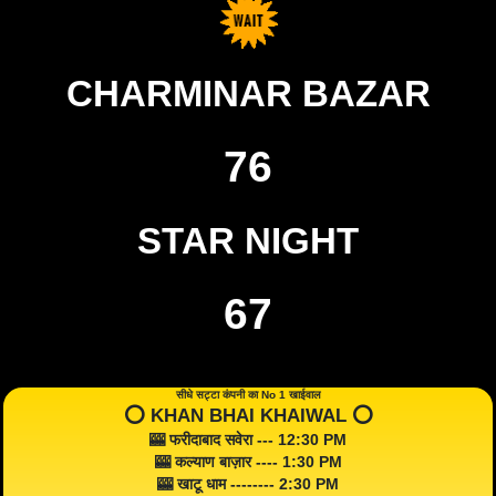
CHARMINAR BAZAR
76
STAR NIGHT
67
सीधे सट्टा कंपनी का No 1 खाईवाल
⭕️ KHAN BHAI KHAIWAL ⭕️
🎰 फरीदाबाद सवेरा --- 12:30 PM
🎰 कल्याण बाज़ार ---- 1:30 PM
🎰 खाटू धाम -------- 2:30 PM