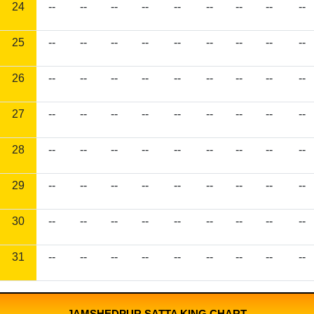
24
--
--
--
--
--
--
--
--
--
25
--
--
--
--
--
--
--
--
--
26
--
--
--
--
--
--
--
--
--
27
--
--
--
--
--
--
--
--
--
28
--
--
--
--
--
--
--
--
--
29
--
--
--
--
--
--
--
--
--
30
--
--
--
--
--
--
--
--
--
31
--
--
--
--
--
--
--
--
--
JAMSHEDPUR SATTA KING CHART