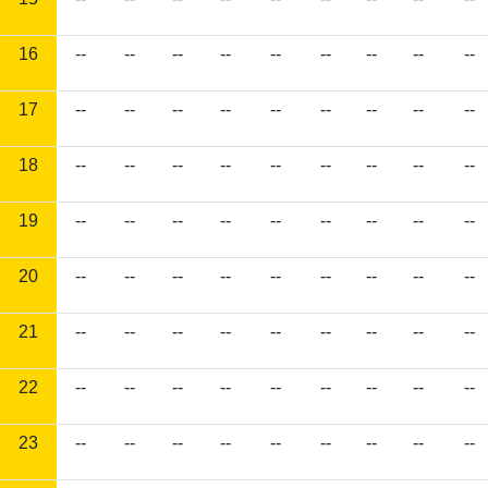
16
--
--
--
--
--
--
--
--
--
17
--
--
--
--
--
--
--
--
--
18
--
--
--
--
--
--
--
--
--
19
--
--
--
--
--
--
--
--
--
20
--
--
--
--
--
--
--
--
--
21
--
--
--
--
--
--
--
--
--
22
--
--
--
--
--
--
--
--
--
23
--
--
--
--
--
--
--
--
--