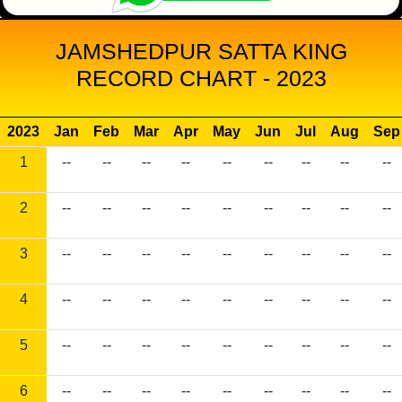
JAMSHEDPUR SATTA KING
RECORD CHART - 2023
2023
Jan
Feb
Mar
Apr
May
Jun
Jul
Aug
Sep
1
--
--
--
--
--
--
--
--
--
2
--
--
--
--
--
--
--
--
--
3
--
--
--
--
--
--
--
--
--
4
--
--
--
--
--
--
--
--
--
5
--
--
--
--
--
--
--
--
--
6
--
--
--
--
--
--
--
--
--