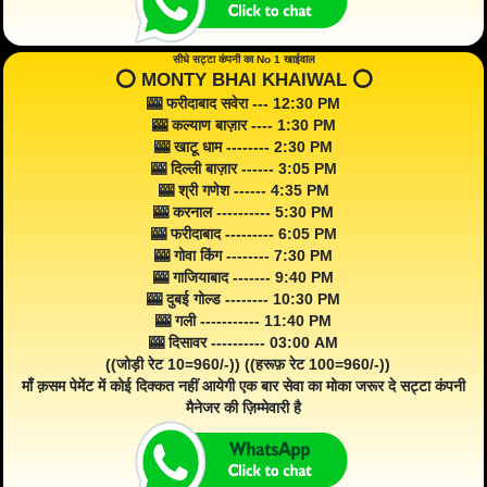
सीधे सट्टा कंपनी का No 1 खाईवाल
⭕️ MONTY BHAI KHAIWAL ⭕️
🎰 फरीदाबाद सवेरा --- 12:30 PM
🎰 कल्याण बाज़ार ---- 1:30 PM
🎰 खाटू धाम -------- 2:30 PM
🎰 दिल्ली बाज़ार ------ 3:05 PM
🎰 श्री गणेश ------ 4:35 PM
🎰 करनाल ---------- 5:30 PM
🎰 फरीदाबाद --------- 6:05 PM
🎰 गोवा किंग -------- 7:30 PM
🎰 गाजियाबाद ------- 9:40 PM
🎰 दुबई गोल्ड -------- 10:30 PM
🎰 गली ----------- 11:40 PM
🎰 दिसावर ---------- 03:00 AM
((जोड़ी रेट 10=960/-)) ((हरूफ़ रेट 100=960/-))
माँ क़सम पेमेंट में कोई दिक्कत नहीं आयेगी एक बार सेवा का मोका जरूर दे सट्टा कंपनी
मैनेजर की ज़िम्मेवारी है