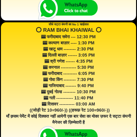
सीधे सट्टा कंपनी का No 1 खाईवाल
⭕️ RAM BHAI KHAIWAL ⭕️
🎰 फरीदाबाद सवेरा --- 12:30 PM
🎰 कल्याण बाज़ार ---- 1:30 PM
🎰 खाटू धाम -------- 2:30 PM
🎰 दिल्ली बाज़ार ------ 3:05 PM
🎰 श्री गणेश ------ 4:35 PM
🎰 करनाल ---------- 5:30 PM
🎰 फरीदाबाद --------- 6:05 PM
🎰 गोवा किंग -------- 7:30 PM
🎰 गाजियाबाद ------- 9:40 PM
🎰 दुबई गोल्ड -------- 10:30 PM
🎰 गली ----------- 11:40 PM
🎰 दिसावर ---------- 03:00 AM
((जोड़ी रेट 10=960/-)) ((हरूफ़ रेट 100=960/-))
माँ क़सम पेमेंट में कोई दिक्कत नहीं आयेगी एक बार सेवा का मोका ज़रूर दे सट्टा कंपनी
मैनेजर की ज़िम्मेवारी है