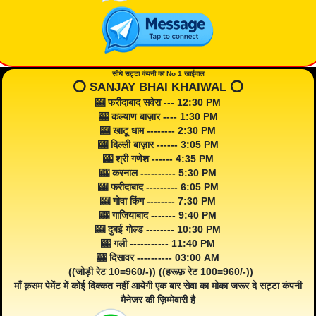
सीधे सट्टा कंपनी का No 1 खाईवाल
⭕️ SANJAY BHAI KHAIWAL ⭕️
🎰 फरीदाबाद सवेरा --- 12:30 PM
🎰 कल्याण बाज़ार ---- 1:30 PM
🎰 खाटू धाम -------- 2:30 PM
🎰 दिल्ली बाज़ार ------ 3:05 PM
🎰 श्री गणेश ------ 4:35 PM
🎰 करनाल ---------- 5:30 PM
🎰 फरीदाबाद --------- 6:05 PM
🎰 गोवा किंग -------- 7:30 PM
🎰 गाजियाबाद ------- 9:40 PM
🎰 दुबई गोल्ड -------- 10:30 PM
🎰 गली ----------- 11:40 PM
🎰 दिसावर ---------- 03:00 AM
((जोड़ी रेट 10=960/-)) ((हरूफ़ रेट 100=960/-))
माँ क़सम पेमेंट में कोई दिक्कत नहीं आयेगी एक बार सेवा का मोका जरूर दे सट्टा कंपनी
मैनेजर की ज़िम्मेवारी है