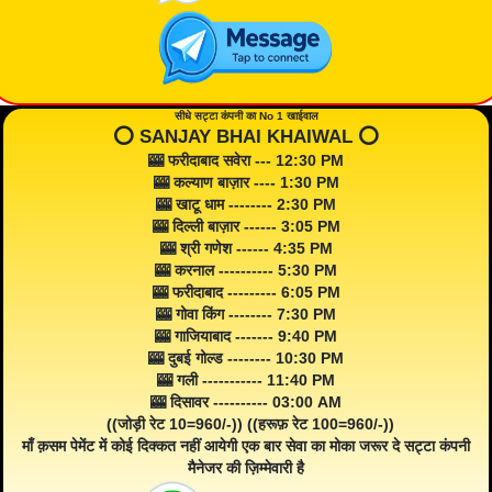
सीधे सट्टा कंपनी का No 1 खाईवाल
⭕️ SANJAY BHAI KHAIWAL ⭕️
🎰 फरीदाबाद सवेरा --- 12:30 PM
🎰 कल्याण बाज़ार ---- 1:30 PM
🎰 खाटू धाम -------- 2:30 PM
🎰 दिल्ली बाज़ार ------ 3:05 PM
🎰 श्री गणेश ------ 4:35 PM
🎰 करनाल ---------- 5:30 PM
🎰 फरीदाबाद --------- 6:05 PM
🎰 गोवा किंग -------- 7:30 PM
🎰 गाजियाबाद ------- 9:40 PM
🎰 दुबई गोल्ड -------- 10:30 PM
🎰 गली ----------- 11:40 PM
🎰 दिसावर ---------- 03:00 AM
((जोड़ी रेट 10=960/-)) ((हरूफ़ रेट 100=960/-))
माँ क़सम पेमेंट में कोई दिक्कत नहीं आयेगी एक बार सेवा का मोका जरूर दे सट्टा कंपनी
मैनेजर की ज़िम्मेवारी है