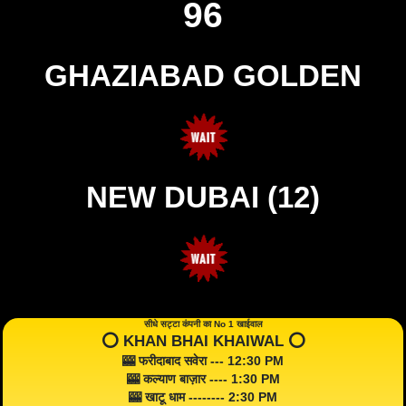
96
GHAZIABAD GOLDEN
NEW DUBAI (12)
सीधे सट्टा कंपनी का No 1 खाईवाल
⭕️ KHAN BHAI KHAIWAL ⭕️
🎰 फरीदाबाद सवेरा --- 12:30 PM
🎰 कल्याण बाज़ार ---- 1:30 PM
🎰 खाटू धाम -------- 2:30 PM