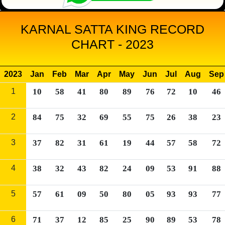
KARNAL SATTA KING RECORD
CHART - 2023
2023
Jan
Feb
Mar
Apr
May
Jun
Jul
Aug
Sep
1
10
58
41
80
89
76
72
10
46
2
84
75
32
69
55
75
26
38
23
3
37
82
31
61
19
44
57
58
72
4
38
32
43
82
24
09
53
91
88
5
57
61
09
50
80
05
93
93
77
6
71
37
12
85
25
90
89
53
78