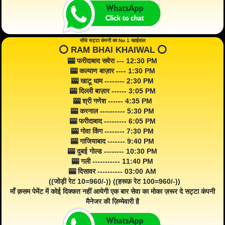
सीधे सट्टा कंपनी का No 1 खाईवाल
⭕️ RAM BHAI KHAIWAL ⭕️
🎰 फरीदाबाद सवेरा --- 12:30 PM
🎰 कल्याण बाज़ार ---- 1:30 PM
🎰 खाटू धाम -------- 2:30 PM
🎰 दिल्ली बाज़ार ------ 3:05 PM
🎰 श्री गणेश ------ 4:35 PM
🎰 करनाल ---------- 5:30 PM
🎰 फरीदाबाद --------- 6:05 PM
🎰 गोवा किंग -------- 7:30 PM
🎰 गाजियाबाद ------- 9:40 PM
🎰 दुबई गोल्ड -------- 10:30 PM
🎰 गली ----------- 11:40 PM
🎰 दिसावर ---------- 03:00 AM
((जोड़ी रेट 10=960/-)) ((हरूफ़ रेट 100=960/-))
माँ क़सम पेमेंट में कोई दिक्कत नहीं आयेगी एक बार सेवा का मोका ज़रूर दे सट्टा कंपनी
मैनेजर की ज़िम्मेवारी है