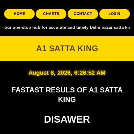
HOME
CHARTS
CONTACT
LOGIN
stop hub for accurate and timely Delhi bazar satta king, covering al
A1 SATTA KING
August 8, 2026, 6:26:53 AM
FASTAST RESULS OF A1 SATTA
KING
DISAWER