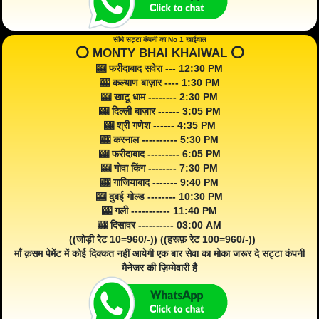
सीधे सट्टा कंपनी का No 1 खाईवाल
⭕️ MONTY BHAI KHAIWAL ⭕️
🎰 फरीदाबाद सवेरा --- 12:30 PM
🎰 कल्याण बाज़ार ---- 1:30 PM
🎰 खाटू धाम -------- 2:30 PM
🎰 दिल्ली बाज़ार ------ 3:05 PM
🎰 श्री गणेश ------ 4:35 PM
🎰 करनाल ---------- 5:30 PM
🎰 फरीदाबाद --------- 6:05 PM
🎰 गोवा किंग -------- 7:30 PM
🎰 गाजियाबाद ------- 9:40 PM
🎰 दुबई गोल्ड -------- 10:30 PM
🎰 गली ----------- 11:40 PM
🎰 दिसावर ---------- 03:00 AM
((जोड़ी रेट 10=960/-)) ((हरूफ़ रेट 100=960/-))
माँ क़सम पेमेंट में कोई दिक्कत नहीं आयेगी एक बार सेवा का मोका जरूर दे सट्टा कंपनी
मैनेजर की ज़िम्मेवारी है