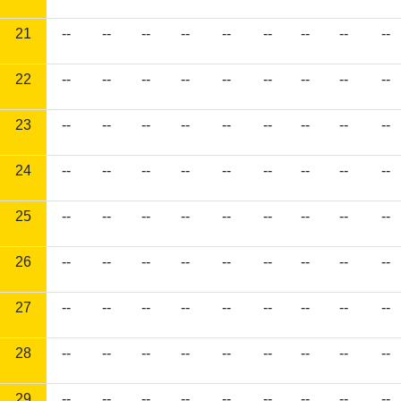
21
--
--
--
--
--
--
--
--
--
22
--
--
--
--
--
--
--
--
--
23
--
--
--
--
--
--
--
--
--
24
--
--
--
--
--
--
--
--
--
25
--
--
--
--
--
--
--
--
--
26
--
--
--
--
--
--
--
--
--
27
--
--
--
--
--
--
--
--
--
28
--
--
--
--
--
--
--
--
--
29
--
--
--
--
--
--
--
--
--