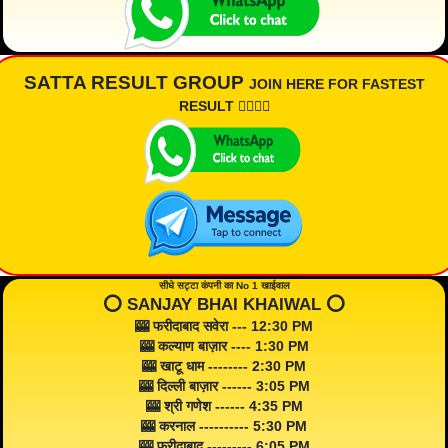
SATTA RESULT GROUP
JOIN HERE FOR FASTEST
RESULT 👇🏾👇🏾
सीधे सट्टा कंपनी का No 1 खाईवाल
⭕️ SANJAY BHAI KHAIWAL ⭕️
🎰 फरीदाबाद सवेरा --- 12:30 PM
🎰 कल्याण बाज़ार ---- 1:30 PM
🎰 खाटू धाम -------- 2:30 PM
🎰 दिल्ली बाज़ार ------ 3:05 PM
🎰 श्री गणेश ------ 4:35 PM
🎰 करनाल ---------- 5:30 PM
🎰 फरीदाबाद --------- 6:05 PM