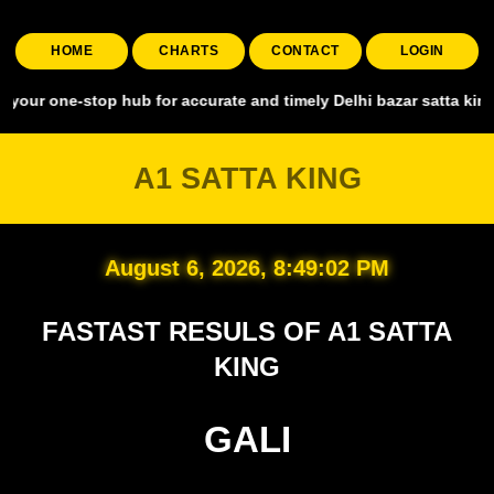
HOME
CHARTS
CONTACT
LOGIN
-stop hub for accurate and timely Delhi bazar satta king, covering a
A1 SATTA KING
August 6, 2026, 8:49:03 PM
FASTAST RESULS OF A1 SATTA
KING
GALI