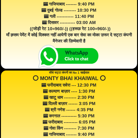
🎰 गाजियाबाद ------- 9:40 PM
🎰 दुबई गोल्ड -------- 10:30 PM
🎰 गली ----------- 11:40 PM
🎰 दिसावर ---------- 03:00 AM
((जोड़ी रेट 10=960/-)) ((हरूफ़ रेट 100=960/-))
माँ क़सम पेमेंट में कोई दिक्कत नहीं आयेगी एक बार सेवा का मोका ज़रूर दे सट्टा कंपनी
मैनेजर की ज़िम्मेवारी है
सीधे सट्टा कंपनी का No 1 खाईवाल
⭕️ MONTY BHAI KHAIWAL ⭕️
🎰 फरीदाबाद सवेरा --- 12:30 PM
🎰 कल्याण बाज़ार ---- 1:30 PM
🎰 खाटू धाम -------- 2:30 PM
🎰 दिल्ली बाज़ार ------ 3:05 PM
🎰 श्री गणेश ------ 4:35 PM
🎰 करनाल ---------- 5:30 PM
🎰 फरीदाबाद --------- 6:05 PM
🎰 गोवा किंग -------- 7:30 PM
🎰 गाजियाबाद ------- 9:40 PM