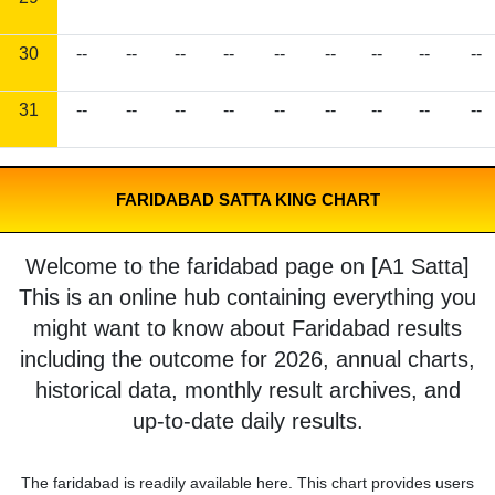
30
--
--
--
--
--
--
--
--
--
31
--
--
--
--
--
--
--
--
--
FARIDABAD SATTA KING CHART
Welcome to the faridabad page on [A1 Satta]
This is an online hub containing everything you
might want to know about Faridabad results
including the outcome for 2026, annual charts,
historical data, monthly result archives, and
up-to-date daily results.
The faridabad is readily available here. This chart provides users