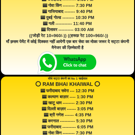
🎰 गोवा किंग -------- 7:30 PM
🎰 गाजियाबाद ------- 9:40 PM
🎰 दुबई गोल्ड -------- 10:30 PM
🎰 गली ----------- 11:40 PM
🎰 दिसावर ---------- 03:00 AM
((जोड़ी रेट 10=960/-)) ((हरूफ़ रेट 100=960/-))
माँ क़सम पेमेंट में कोई दिक्कत नहीं आयेगी एक बार सेवा का मोका जरूर दे सट्टा कंपनी
मैनेजर की ज़िम्मेवारी है
सीधे सट्टा कंपनी का No 1 खाईवाल
⭕️ RAM BHAI KHAIWAL ⭕️
🎰 फरीदाबाद सवेरा --- 12:30 PM
🎰 कल्याण बाज़ार ---- 1:30 PM
🎰 खाटू धाम -------- 2:30 PM
🎰 दिल्ली बाज़ार ------ 3:05 PM
🎰 श्री गणेश ------ 4:35 PM
🎰 करनाल ---------- 5:30 PM
🎰 फरीदाबाद --------- 6:05 PM
🎰 गोवा किंग -------- 7:30 PM