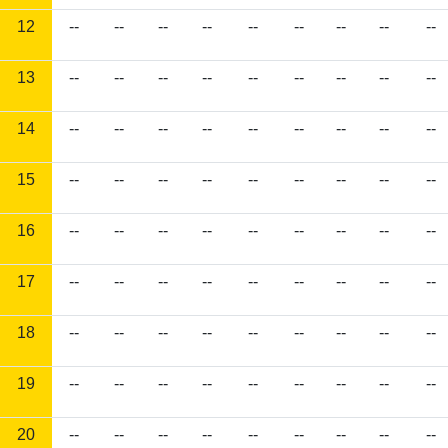
12
--
--
--
--
--
--
--
--
--
13
--
--
--
--
--
--
--
--
--
14
--
--
--
--
--
--
--
--
--
15
--
--
--
--
--
--
--
--
--
16
--
--
--
--
--
--
--
--
--
17
--
--
--
--
--
--
--
--
--
18
--
--
--
--
--
--
--
--
--
19
--
--
--
--
--
--
--
--
--
20
--
--
--
--
--
--
--
--
--