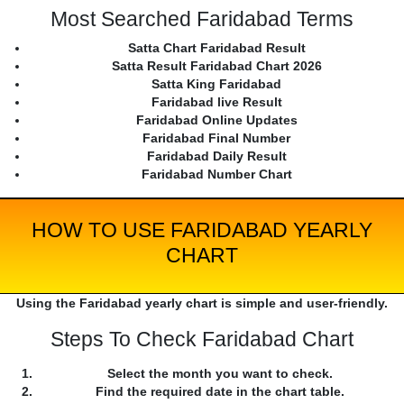
Most Searched Faridabad Terms
Satta Chart Faridabad Result
Satta Result Faridabad Chart 2026
Satta King Faridabad
Faridabad live Result
Faridabad Online Updates
Faridabad Final Number
Faridabad Daily Result
Faridabad Number Chart
HOW TO USE FARIDABAD YEARLY
CHART
Using the Faridabad yearly chart is simple and user-friendly.
Steps To Check Faridabad Chart
Select the month you want to check.
Find the required date in the chart table.