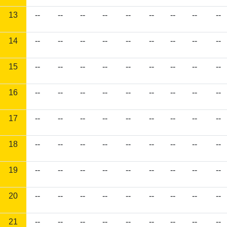
13
--
--
--
--
--
--
--
--
--
14
--
--
--
--
--
--
--
--
--
15
--
--
--
--
--
--
--
--
--
16
--
--
--
--
--
--
--
--
--
17
--
--
--
--
--
--
--
--
--
18
--
--
--
--
--
--
--
--
--
19
--
--
--
--
--
--
--
--
--
20
--
--
--
--
--
--
--
--
--
21
--
--
--
--
--
--
--
--
--