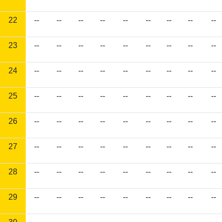
22
--
--
--
--
--
--
--
--
--
23
--
--
--
--
--
--
--
--
--
24
--
--
--
--
--
--
--
--
--
25
--
--
--
--
--
--
--
--
--
26
--
--
--
--
--
--
--
--
--
27
--
--
--
--
--
--
--
--
--
28
--
--
--
--
--
--
--
--
--
29
--
--
--
--
--
--
--
--
--