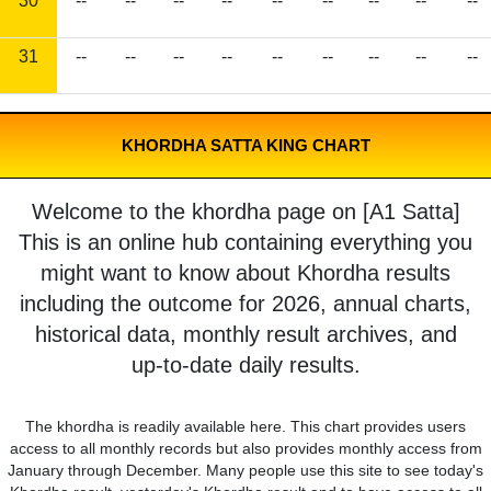
30
--
--
--
--
--
--
--
--
--
31
--
--
--
--
--
--
--
--
--
KHORDHA SATTA KING CHART
Welcome to the khordha page on [A1 Satta]
This is an online hub containing everything you
might want to know about Khordha results
including the outcome for 2026, annual charts,
historical data, monthly result archives, and
up-to-date daily results.
The khordha is readily available here. This chart provides users
access to all monthly records but also provides monthly access from
January through December. Many people use this site to see today's