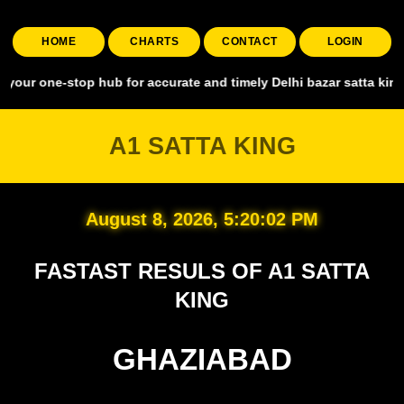
HOME
CHARTS
CONTACT
LOGIN
stop hub for accurate and timely Delhi bazar satta king, covering a
A1 SATTA KING
August 8, 2026, 5:20:03 PM
FASTAST RESULS OF A1 SATTA
KING
GHAZIABAD