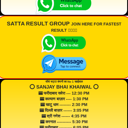
SATTA RESULT GROUP
JOIN HERE FOR FASTEST
RESULT 👇🏾👇🏾
सीधे सट्टा कंपनी का No 1 खाईवाल
⭕️ SANJAY BHAI KHAIWAL ⭕️
🎰 फरीदाबाद सवेरा --- 12:30 PM
🎰 कल्याण बाज़ार ---- 1:30 PM
🎰 खाटू धाम -------- 2:30 PM
🎰 दिल्ली बाज़ार ------ 3:05 PM
🎰 श्री गणेश ------ 4:35 PM
🎰 करनाल ---------- 5:30 PM
🎰 फरीदाबाद --------- 6:05 PM