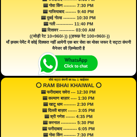
🎰 गोवा किंग -------- 7:30 PM
🎰 गाजियाबाद ------- 9:40 PM
🎰 दुबई गोल्ड -------- 10:30 PM
🎰 गली ----------- 11:40 PM
🎰 दिसावर ---------- 03:00 AM
((जोड़ी रेट 10=960/-)) ((हरूफ़ रेट 100=960/-))
माँ क़सम पेमेंट में कोई दिक्कत नहीं आयेगी एक बार सेवा का मोका जरूर दे सट्टा कंपनी
मैनेजर की ज़िम्मेवारी है
सीधे सट्टा कंपनी का No 1 खाईवाल
⭕️ RAM BHAI KHAIWAL ⭕️
🎰 फरीदाबाद सवेरा --- 12:30 PM
🎰 कल्याण बाज़ार ---- 1:30 PM
🎰 खाटू धाम -------- 2:30 PM
🎰 दिल्ली बाज़ार ------ 3:05 PM
🎰 श्री गणेश ------ 4:35 PM
🎰 करनाल ---------- 5:30 PM
🎰 फरीदाबाद --------- 6:05 PM
🎰 गोवा किंग -------- 7:30 PM