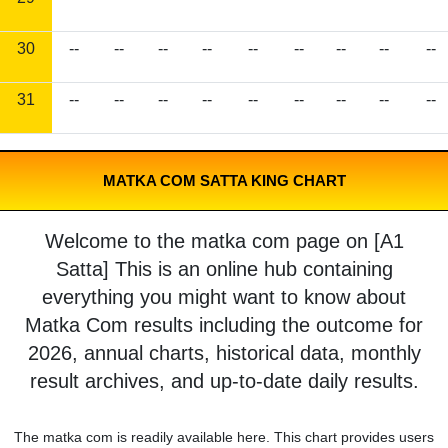
30
--
--
--
--
--
--
--
--
--
31
--
--
--
--
--
--
--
--
--
MATKA COM SATTA KING CHART
Welcome to the matka com page on [A1
Satta] This is an online hub containing
everything you might want to know about
Matka Com results including the outcome for
2026, annual charts, historical data, monthly
result archives, and up-to-date daily results.
The matka com is readily available here. This chart provides users