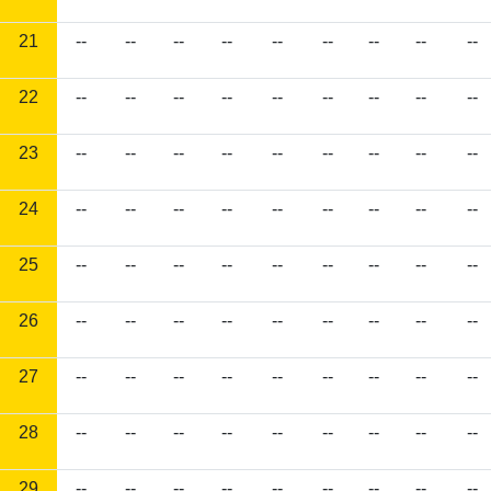
21
--
--
--
--
--
--
--
--
--
22
--
--
--
--
--
--
--
--
--
23
--
--
--
--
--
--
--
--
--
24
--
--
--
--
--
--
--
--
--
25
--
--
--
--
--
--
--
--
--
26
--
--
--
--
--
--
--
--
--
27
--
--
--
--
--
--
--
--
--
28
--
--
--
--
--
--
--
--
--
29
--
--
--
--
--
--
--
--
--