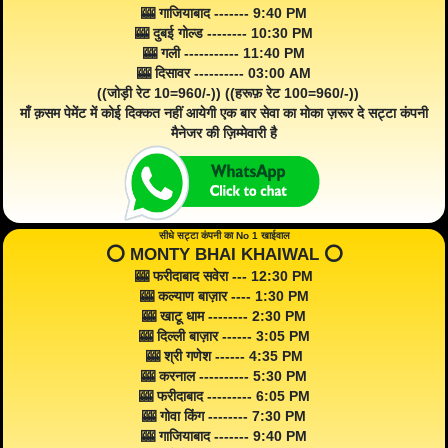
🎰 गाजियाबाद ------- 9:40 PM
🎰 दुबई गोल्ड -------- 10:30 PM
🎰 गली ----------- 11:40 PM
🎰 दिसावर ---------- 03:00 AM
((जोड़ी रेट 10=960/-)) ((हरूफ़ रेट 100=960/-))
माँ क़सम पेमेंट में कोई दिक्कत नहीं आयेगी एक बार सेवा का मोका ज़रूर दे सट्टा कंपनी
मैनेजर की ज़िम्मेवारी है
सीधे सट्टा कंपनी का No 1 खाईवाल
⭕️ MONTY BHAI KHAIWAL ⭕️
🎰 फरीदाबाद सवेरा --- 12:30 PM
🎰 कल्याण बाज़ार ---- 1:30 PM
🎰 खाटू धाम -------- 2:30 PM
🎰 दिल्ली बाज़ार ------ 3:05 PM
🎰 श्री गणेश ------ 4:35 PM
🎰 करनाल ---------- 5:30 PM
🎰 फरीदाबाद --------- 6:05 PM
🎰 गोवा किंग -------- 7:30 PM
🎰 गाजियाबाद ------- 9:40 PM