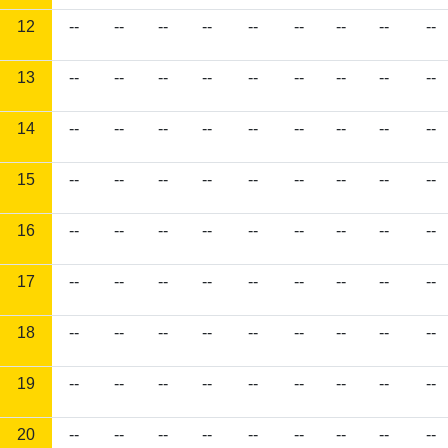
12
--
--
--
--
--
--
--
--
--
13
--
--
--
--
--
--
--
--
--
14
--
--
--
--
--
--
--
--
--
15
--
--
--
--
--
--
--
--
--
16
--
--
--
--
--
--
--
--
--
17
--
--
--
--
--
--
--
--
--
18
--
--
--
--
--
--
--
--
--
19
--
--
--
--
--
--
--
--
--
20
--
--
--
--
--
--
--
--
--