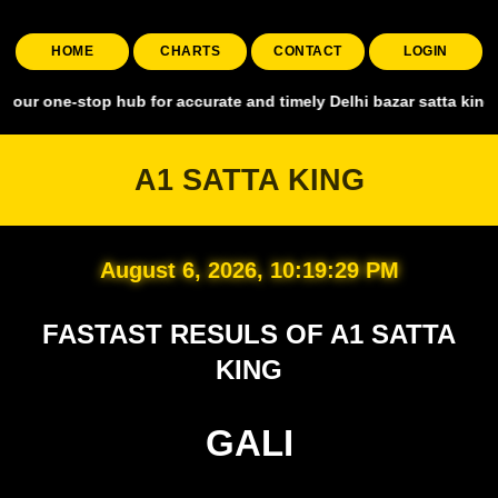
HOME
CHARTS
CONTACT
LOGIN
top hub for accurate and timely Delhi bazar satta king, covering all
A1 SATTA KING
August 6, 2026, 10:19:30 PM
FASTAST RESULS OF A1 SATTA
KING
GALI