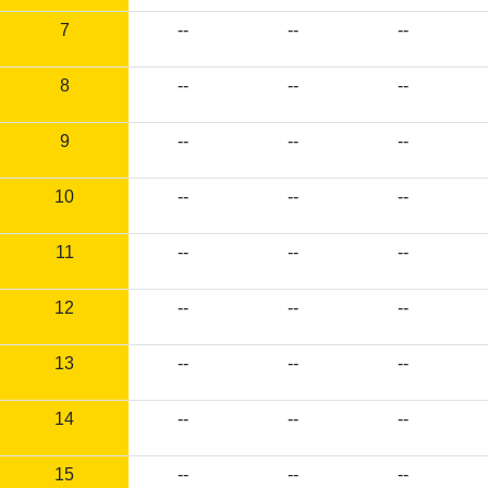
7
--
--
--
8
--
--
--
9
--
--
--
10
--
--
--
11
--
--
--
12
--
--
--
13
--
--
--
14
--
--
--
15
--
--
--