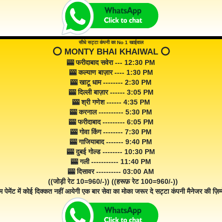
सीधे सट्टा कंपनी का No 1 खाईवाल
⭕️ MONTY BHAI KHAIWAL ⭕️
🎰 फरीदाबाद सवेरा --- 12:30 PM
🎰 कल्याण बाज़ार ---- 1:30 PM
🎰 खाटू धाम -------- 2:30 PM
🎰 दिल्ली बाज़ार ------ 3:05 PM
🎰 श्री गणेश ------ 4:35 PM
🎰 करनाल ---------- 5:30 PM
🎰 फरीदाबाद --------- 6:05 PM
🎰 गोवा किंग -------- 7:30 PM
🎰 गाजियाबाद ------- 9:40 PM
🎰 दुबई गोल्ड -------- 10:30 PM
🎰 गली ----------- 11:40 PM
🎰 दिसावर ---------- 03:00 AM
((जोड़ी रेट 10=960/-)) ((हरूफ़ रेट 100=960/-))
म पेमेंट में कोई दिक्कत नहीं आयेगी एक बार सेवा का मोका जरूर दे सट्टा कंपनी मैनेजर की ज़िम्म