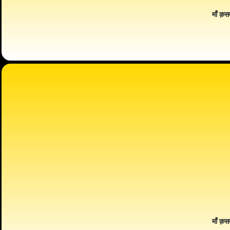
माँ क़स
माँ क़स