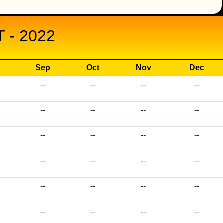
 - 2022
Sep
Oct
Nov
Dec
--
--
--
--
--
--
--
--
--
--
--
--
--
--
--
--
--
--
--
--
--
--
--
--