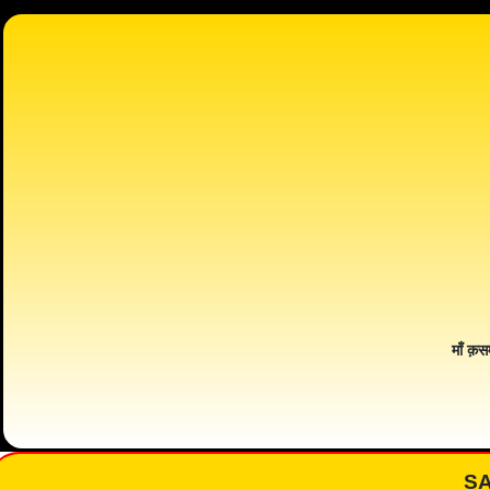
माँ क़स
S