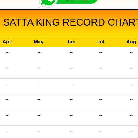
 SATTA KING RECORD CHART
Apr
May
Jun
Jul
Aug
--
--
--
--
--
--
--
--
--
--
--
--
--
--
--
--
--
--
--
--
--
--
--
--
--
--
--
--
--
--