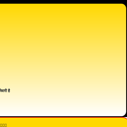
ेवारी है
👇🏾