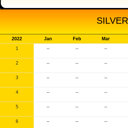
SILVER
2022
Jan
Feb
Mar
1
--
--
--
2
--
--
--
3
--
--
--
4
--
--
--
5
--
--
--
6
--
--
--