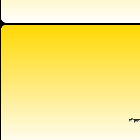
माँ क़स