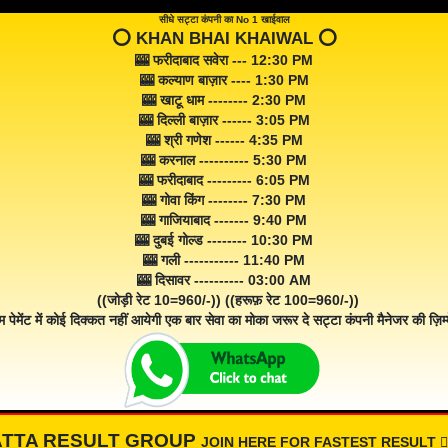
सीधे सट्टा कंपनी का No 1 खाईवाल
⭕️ KHAN BHAI KHAIWAL ⭕️
🎰 फरीदाबाद सवेरा --- 12:30 PM
🎰 कल्याण बाज़ार ---- 1:30 PM
🎰 खाटू धाम -------- 2:30 PM
🎰 दिल्ली बाज़ार ------ 3:05 PM
🎰 श्री गणेश ------ 4:35 PM
🎰 करनाल ---------- 5:30 PM
🎰 फरीदाबाद --------- 6:05 PM
🎰 गोवा किंग -------- 7:30 PM
🎰 गाजियाबाद ------- 9:40 PM
🎰 दुबई गोल्ड -------- 10:30 PM
🎰 गली ----------- 11:40 PM
🎰 दिसावर ---------- 03:00 AM
((जोड़ी रेट 10=960/-)) ((हरूफ़ रेट 100=960/-))
म पेमेंट में कोई दिक्कत नहीं आयेगी एक बार सेवा का मोका जरूर दे सट्टा कंपनी मैनेजर की ज़िम्म
ATTA RESULT GROUP
JOIN HERE FOR FASTEST RESULT 👇🏾