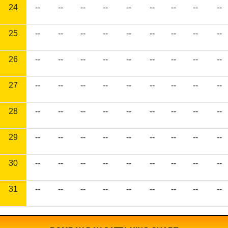
24
--
--
--
--
--
--
--
--
--
25
--
--
--
--
--
--
--
--
--
26
--
--
--
--
--
--
--
--
--
27
--
--
--
--
--
--
--
--
--
28
--
--
--
--
--
--
--
--
--
29
--
--
--
--
--
--
--
--
--
30
--
--
--
--
--
--
--
--
--
31
--
--
--
--
--
--
--
--
--