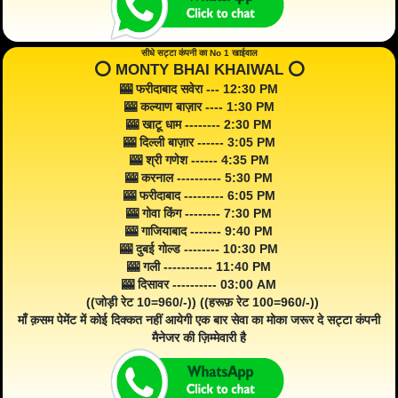
सीधे सट्टा कंपनी का No 1 खाईवाल
⭕️ MONTY BHAI KHAIWAL ⭕️
🎰 फरीदाबाद सवेरा --- 12:30 PM
🎰 कल्याण बाज़ार ---- 1:30 PM
🎰 खाटू धाम -------- 2:30 PM
🎰 दिल्ली बाज़ार ------ 3:05 PM
🎰 श्री गणेश ------ 4:35 PM
🎰 करनाल ---------- 5:30 PM
🎰 फरीदाबाद --------- 6:05 PM
🎰 गोवा किंग -------- 7:30 PM
🎰 गाजियाबाद ------- 9:40 PM
🎰 दुबई गोल्ड -------- 10:30 PM
🎰 गली ----------- 11:40 PM
🎰 दिसावर ---------- 03:00 AM
((जोड़ी रेट 10=960/-)) ((हरूफ़ रेट 100=960/-))
माँ क़सम पेमेंट में कोई दिक्कत नहीं आयेगी एक बार सेवा का मोका जरूर दे सट्टा कंपनी
मैनेजर की ज़िम्मेवारी है