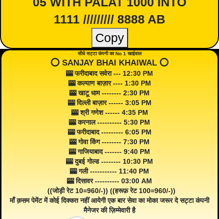
05 WITH PALAT 1000 INTO
1111 ///////// 8888 AB
Copy
सीधे सट्टा कंपनी का No 1 खाईवाल
⭕️ SANJAY BHAI KHAIWAL ⭕️
🎰 फरीदाबाद सवेरा --- 12:30 PM
🎰 कल्याण बाज़ार ---- 1:30 PM
🎰 खाटू धाम -------- 2:30 PM
🎰 दिल्ली बाज़ार ------ 3:05 PM
🎰 श्री गणेश ------ 4:35 PM
🎰 करनाल ---------- 5:30 PM
🎰 फरीदाबाद --------- 6:05 PM
🎰 गोवा किंग -------- 7:30 PM
🎰 गाजियाबाद ------- 9:40 PM
🎰 दुबई गोल्ड -------- 10:30 PM
🎰 गली ----------- 11:40 PM
🎰 दिसावर ---------- 03:00 AM
((जोड़ी रेट 10=960/-)) ((हरूफ़ रेट 100=960/-))
माँ क़सम पेमेंट में कोई दिक्कत नहीं आयेगी एक बार सेवा का मोका जरूर दे सट्टा कंपनी
मैनेजर की ज़िम्मेवारी है