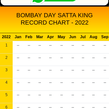
BOMBAY DAY SATTA KING
RECORD CHART - 2022
2022
Jan
Feb
Mar
Apr
May
Jun
Jul
Aug
Sep
1
--
--
--
--
--
--
--
--
--
2
--
--
--
--
--
--
--
--
--
3
--
--
--
--
--
--
--
--
--
4
--
--
--
--
--
--
--
--
--
5
--
--
--
--
--
--
--
--
--
6
--
--
--
--
--
--
--
--
--