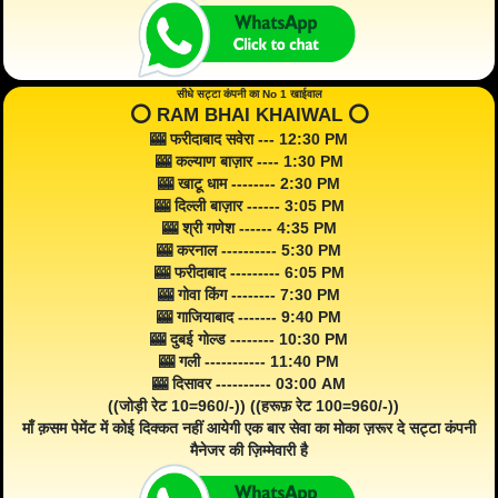
सीधे सट्टा कंपनी का No 1 खाईवाल
⭕️ RAM BHAI KHAIWAL ⭕️
🎰 फरीदाबाद सवेरा --- 12:30 PM
🎰 कल्याण बाज़ार ---- 1:30 PM
🎰 खाटू धाम -------- 2:30 PM
🎰 दिल्ली बाज़ार ------ 3:05 PM
🎰 श्री गणेश ------ 4:35 PM
🎰 करनाल ---------- 5:30 PM
🎰 फरीदाबाद --------- 6:05 PM
🎰 गोवा किंग -------- 7:30 PM
🎰 गाजियाबाद ------- 9:40 PM
🎰 दुबई गोल्ड -------- 10:30 PM
🎰 गली ----------- 11:40 PM
🎰 दिसावर ---------- 03:00 AM
((जोड़ी रेट 10=960/-)) ((हरूफ़ रेट 100=960/-))
माँ क़सम पेमेंट में कोई दिक्कत नहीं आयेगी एक बार सेवा का मोका ज़रूर दे सट्टा कंपनी
मैनेजर की ज़िम्मेवारी है