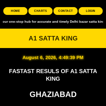
HOME
CHARTS
CONTACT
LOGIN
top hub for accurate and timely Delhi bazar satta king, covering al
A1 SATTA KING
August 6, 2026, 4:49:40 PM
FASTAST RESULS OF A1 SATTA
KING
GHAZIABAD