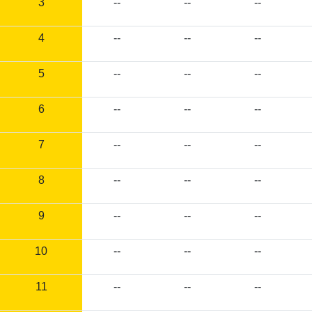
3
--
--
--
4
--
--
--
5
--
--
--
6
--
--
--
7
--
--
--
8
--
--
--
9
--
--
--
10
--
--
--
11
--
--
--