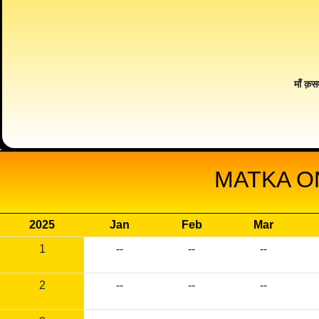
माँ क़स
MATKA O
2025
Jan
Feb
Mar
1
--
--
--
2
--
--
--