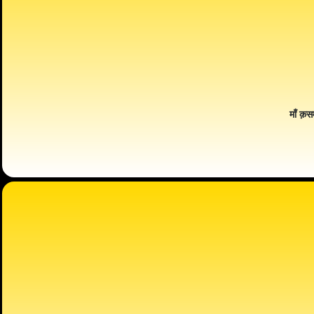
माँ क़स