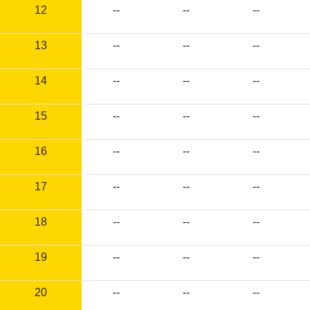
12
--
--
--
13
--
--
--
14
--
--
--
15
--
--
--
16
--
--
--
17
--
--
--
18
--
--
--
19
--
--
--
20
--
--
--