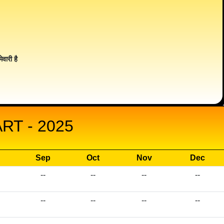
ेवारी है
T - 2025
Sep
Oct
Nov
Dec
--
--
--
--
--
--
--
--