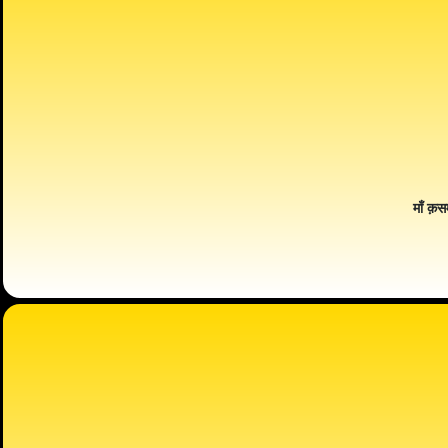
माँ क़स