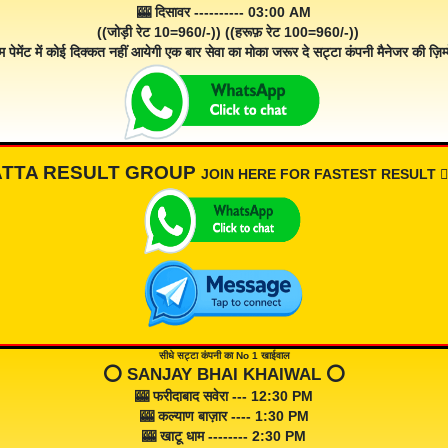
🎰 दिसावर ---------- 03:00 AM
((जोड़ी रेट 10=960/-)) ((हरूफ़ रेट 100=960/-))
म पेमेंट में कोई दिक्कत नहीं आयेगी एक बार सेवा का मोका जरूर दे सट्टा कंपनी मैनेजर की ज़िम्म
ATTA RESULT GROUP
JOIN HERE FOR FASTEST RESULT 👇🏾
सीधे सट्टा कंपनी का No 1 खाईवाल
⭕️ SANJAY BHAI KHAIWAL ⭕️
🎰 फरीदाबाद सवेरा --- 12:30 PM
🎰 कल्याण बाज़ार ---- 1:30 PM
🎰 खाटू धाम -------- 2:30 PM