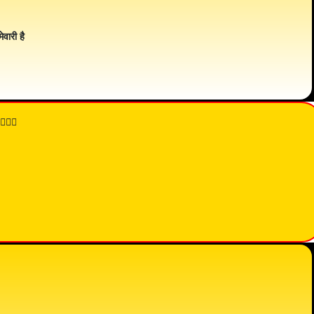
ेवारी है
👇🏾