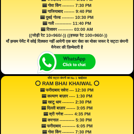
🎰 गोवा किंग -------- 7:30 PM
🎰 गाजियाबाद ------- 9:40 PM
🎰 दुबई गोल्ड -------- 10:30 PM
🎰 गली ----------- 11:40 PM
🎰 दिसावर ---------- 03:00 AM
((जोड़ी रेट 10=960/-)) ((हरूफ़ रेट 100=960/-))
माँ क़सम पेमेंट में कोई दिक्कत नहीं आयेगी एक बार सेवा का मोका जरूर दे सट्टा कंपनी
मैनेजर की ज़िम्मेवारी है
सीधे सट्टा कंपनी का No 1 खाईवाल
⭕️ RAM BHAI KHAIWAL ⭕️
🎰 फरीदाबाद सवेरा --- 12:30 PM
🎰 कल्याण बाज़ार ---- 1:30 PM
🎰 खाटू धाम -------- 2:30 PM
🎰 दिल्ली बाज़ार ------ 3:05 PM
🎰 श्री गणेश ------ 4:35 PM
🎰 करनाल ---------- 5:30 PM
🎰 फरीदाबाद --------- 6:05 PM
🎰 गोवा किंग -------- 7:30 PM