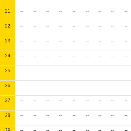
21
--
--
--
--
--
--
--
--
--
22
--
--
--
--
--
--
--
--
--
23
--
--
--
--
--
--
--
--
--
24
--
--
--
--
--
--
--
--
--
25
--
--
--
--
--
--
--
--
--
26
--
--
--
--
--
--
--
--
--
27
--
--
--
--
--
--
--
--
--
28
--
--
--
--
--
--
--
--
--
29
--
--
--
--
--
--
--
--
--