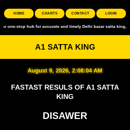
HOME
CHARTS
CONTACT
LOGIN
p hub for accurate and timely Delhi bazar satta king, covering all 
A1 SATTA KING
August 9, 2026, 2:08:05 AM
FASTAST RESULS OF A1 SATTA
KING
DISAWER