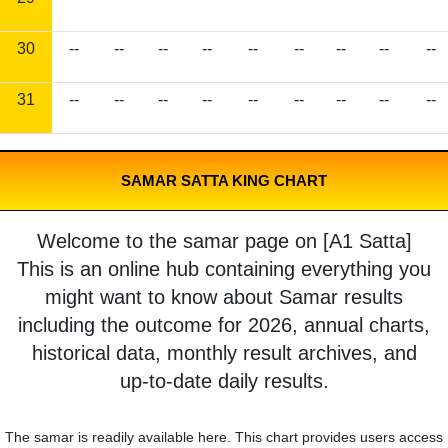
30
--
--
--
--
--
--
--
--
--
31
--
--
--
--
--
--
--
--
--
SAMAR SATTA KING CHART
Welcome to the samar page on [A1 Satta]
This is an online hub containing everything you
might want to know about Samar results
including the outcome for 2026, annual charts,
historical data, monthly result archives, and
up-to-date daily results.
The samar is readily available here. This chart provides users access