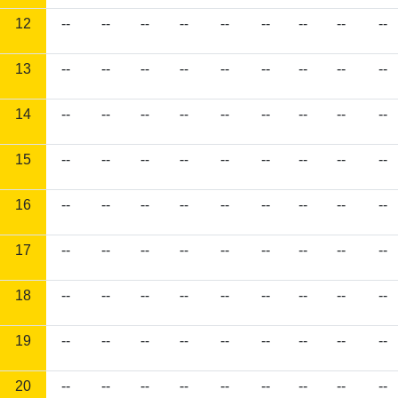
12
--
--
--
--
--
--
--
--
--
13
--
--
--
--
--
--
--
--
--
14
--
--
--
--
--
--
--
--
--
15
--
--
--
--
--
--
--
--
--
16
--
--
--
--
--
--
--
--
--
17
--
--
--
--
--
--
--
--
--
18
--
--
--
--
--
--
--
--
--
19
--
--
--
--
--
--
--
--
--
20
--
--
--
--
--
--
--
--
--