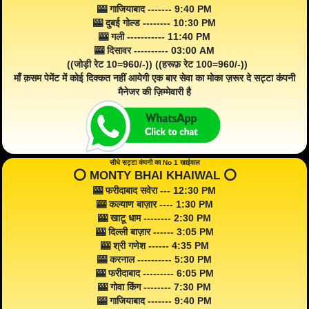
🎰 गाजियाबाद ------- 9:40 PM
🎰 दुबई गोल्ड -------- 10:30 PM
🎰 गली ----------- 11:40 PM
🎰 दिसावर ---------- 03:00 AM
((जोड़ी रेट 10=960/-)) ((हरूफ़ रेट 100=960/-))
माँ क़सम पेमेंट में कोई दिक्कत नहीं आयेगी एक बार सेवा का मोका ज़रूर दे सट्टा कंपनी
मैनेजर की ज़िम्मेवारी है
सीधे सट्टा कंपनी का No 1 खाईवाल
⭕️ MONTY BHAI KHAIWAL ⭕️
🎰 फरीदाबाद सवेरा --- 12:30 PM
🎰 कल्याण बाज़ार ---- 1:30 PM
🎰 खाटू धाम -------- 2:30 PM
🎰 दिल्ली बाज़ार ------ 3:05 PM
🎰 श्री गणेश ------ 4:35 PM
🎰 करनाल ---------- 5:30 PM
🎰 फरीदाबाद --------- 6:05 PM
🎰 गोवा किंग -------- 7:30 PM
🎰 गाजियाबाद ------- 9:40 PM