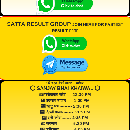
SATTA RESULT GROUP
JOIN HERE FOR FASTEST
RESULT 👇🏾👇🏾
सीधे सट्टा कंपनी का No 1 खाईवाल
⭕️ SANJAY BHAI KHAIWAL ⭕️
🎰 फरीदाबाद सवेरा --- 12:30 PM
🎰 कल्याण बाज़ार ---- 1:30 PM
🎰 खाटू धाम -------- 2:30 PM
🎰 दिल्ली बाज़ार ------ 3:05 PM
🎰 श्री गणेश ------ 4:35 PM
🎰 करनाल ---------- 5:30 PM
🎰 फरीदाबाद --------- 6:05 PM