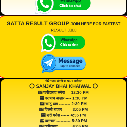
SATTA RESULT GROUP
JOIN HERE FOR FASTEST
RESULT 👇🏾👇🏾
सीधे सट्टा कंपनी का No 1 खाईवाल
⭕️ SANJAY BHAI KHAIWAL ⭕️
🎰 फरीदाबाद सवेरा --- 12:30 PM
🎰 कल्याण बाज़ार ---- 1:30 PM
🎰 खाटू धाम -------- 2:30 PM
🎰 दिल्ली बाज़ार ------ 3:05 PM
🎰 श्री गणेश ------ 4:35 PM
🎰 करनाल ---------- 5:30 PM
🎰 फरीदाबाद --------- 6:05 PM