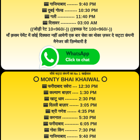
🎰 गाजियाबाद ------- 9:40 PM
🎰 दुबई गोल्ड -------- 10:30 PM
🎰 गली ----------- 11:40 PM
🎰 दिसावर ---------- 03:00 AM
((जोड़ी रेट 10=960/-)) ((हरूफ़ रेट 100=960/-))
माँ क़सम पेमेंट में कोई दिक्कत नहीं आयेगी एक बार सेवा का मोका ज़रूर दे सट्टा कंपनी
मैनेजर की ज़िम्मेवारी है
सीधे सट्टा कंपनी का No 1 खाईवाल
⭕️ MONTY BHAI KHAIWAL ⭕️
🎰 फरीदाबाद सवेरा --- 12:30 PM
🎰 कल्याण बाज़ार ---- 1:30 PM
🎰 खाटू धाम -------- 2:30 PM
🎰 दिल्ली बाज़ार ------ 3:05 PM
🎰 श्री गणेश ------ 4:35 PM
🎰 करनाल ---------- 5:30 PM
🎰 फरीदाबाद --------- 6:05 PM
🎰 गोवा किंग -------- 7:30 PM
🎰 गाजियाबाद ------- 9:40 PM