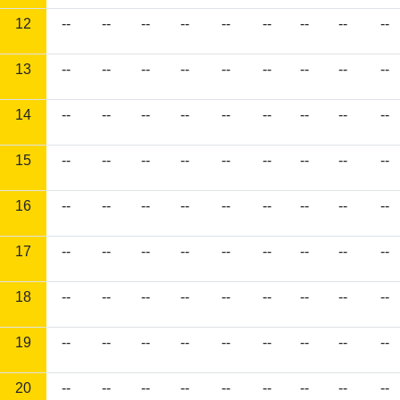
12
--
--
--
--
--
--
--
--
--
13
--
--
--
--
--
--
--
--
--
14
--
--
--
--
--
--
--
--
--
15
--
--
--
--
--
--
--
--
--
16
--
--
--
--
--
--
--
--
--
17
--
--
--
--
--
--
--
--
--
18
--
--
--
--
--
--
--
--
--
19
--
--
--
--
--
--
--
--
--
20
--
--
--
--
--
--
--
--
--