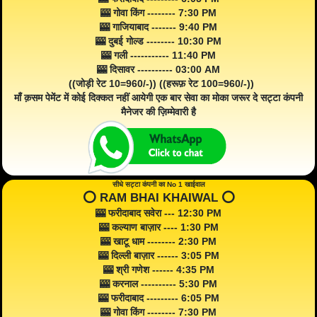
🎰 गोवा किंग -------- 7:30 PM
🎰 गाजियाबाद ------- 9:40 PM
🎰 दुबई गोल्ड -------- 10:30 PM
🎰 गली ----------- 11:40 PM
🎰 दिसावर ---------- 03:00 AM
((जोड़ी रेट 10=960/-)) ((हरूफ़ रेट 100=960/-))
माँ क़सम पेमेंट में कोई दिक्कत नहीं आयेगी एक बार सेवा का मोका जरूर दे सट्टा कंपनी
मैनेजर की ज़िम्मेवारी है
सीधे सट्टा कंपनी का No 1 खाईवाल
⭕️ RAM BHAI KHAIWAL ⭕️
🎰 फरीदाबाद सवेरा --- 12:30 PM
🎰 कल्याण बाज़ार ---- 1:30 PM
🎰 खाटू धाम -------- 2:30 PM
🎰 दिल्ली बाज़ार ------ 3:05 PM
🎰 श्री गणेश ------ 4:35 PM
🎰 करनाल ---------- 5:30 PM
🎰 फरीदाबाद --------- 6:05 PM
🎰 गोवा किंग -------- 7:30 PM