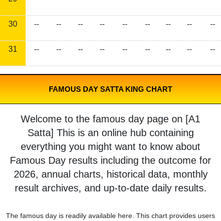
30
--
--
--
--
--
--
--
--
--
31
--
--
--
--
--
--
--
--
--
FAMOUS DAY SATTA KING CHART
Welcome to the famous day page on [A1
Satta] This is an online hub containing
everything you might want to know about
Famous Day results including the outcome for
2026, annual charts, historical data, monthly
result archives, and up-to-date daily results.
The famous day is readily available here. This chart provides users