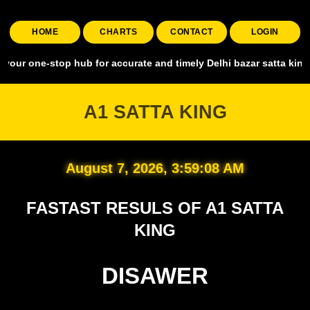
HOME
CHARTS
CONTACT
LOGIN
stop hub for accurate and timely Delhi bazar satta king, covering al
A1 SATTA KING
August 7, 2026, 3:59:09 AM
FASTAST RESULS OF A1 SATTA
KING
DISAWER