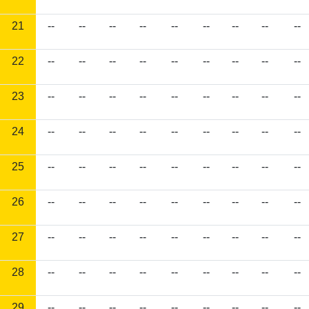
21
--
--
--
--
--
--
--
--
--
22
--
--
--
--
--
--
--
--
--
23
--
--
--
--
--
--
--
--
--
24
--
--
--
--
--
--
--
--
--
25
--
--
--
--
--
--
--
--
--
26
--
--
--
--
--
--
--
--
--
27
--
--
--
--
--
--
--
--
--
28
--
--
--
--
--
--
--
--
--
29
--
--
--
--
--
--
--
--
--