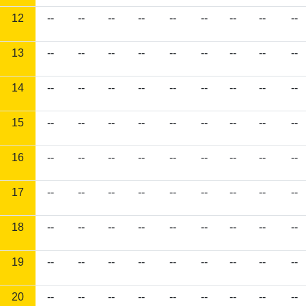
12
--
--
--
--
--
--
--
--
--
13
--
--
--
--
--
--
--
--
--
14
--
--
--
--
--
--
--
--
--
15
--
--
--
--
--
--
--
--
--
16
--
--
--
--
--
--
--
--
--
17
--
--
--
--
--
--
--
--
--
18
--
--
--
--
--
--
--
--
--
19
--
--
--
--
--
--
--
--
--
20
--
--
--
--
--
--
--
--
--