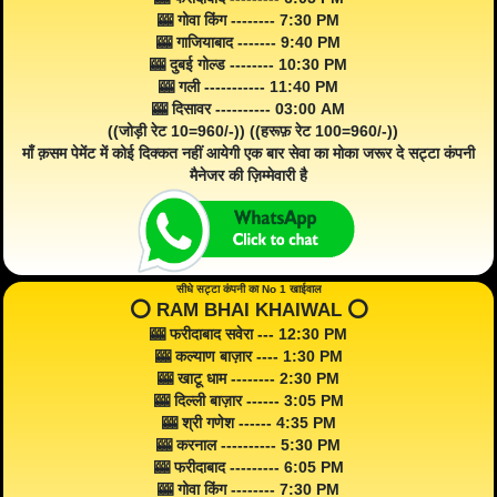
🎰 गोवा किंग -------- 7:30 PM
🎰 गाजियाबाद ------- 9:40 PM
🎰 दुबई गोल्ड -------- 10:30 PM
🎰 गली ----------- 11:40 PM
🎰 दिसावर ---------- 03:00 AM
((जोड़ी रेट 10=960/-)) ((हरूफ़ रेट 100=960/-))
माँ क़सम पेमेंट में कोई दिक्कत नहीं आयेगी एक बार सेवा का मोका जरूर दे सट्टा कंपनी
मैनेजर की ज़िम्मेवारी है
सीधे सट्टा कंपनी का No 1 खाईवाल
⭕️ RAM BHAI KHAIWAL ⭕️
🎰 फरीदाबाद सवेरा --- 12:30 PM
🎰 कल्याण बाज़ार ---- 1:30 PM
🎰 खाटू धाम -------- 2:30 PM
🎰 दिल्ली बाज़ार ------ 3:05 PM
🎰 श्री गणेश ------ 4:35 PM
🎰 करनाल ---------- 5:30 PM
🎰 फरीदाबाद --------- 6:05 PM
🎰 गोवा किंग -------- 7:30 PM