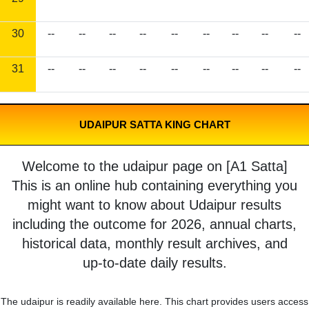
30
--
--
--
--
--
--
--
--
--
31
--
--
--
--
--
--
--
--
--
UDAIPUR SATTA KING CHART
Welcome to the udaipur page on [A1 Satta]
This is an online hub containing everything you
might want to know about Udaipur results
including the outcome for 2026, annual charts,
historical data, monthly result archives, and
up-to-date daily results.
The udaipur is readily available here. This chart provides users access