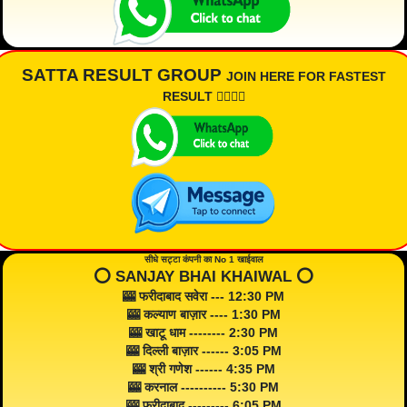
SATTA RESULT GROUP
JOIN HERE FOR FASTEST
RESULT 👇🏾👇🏾
सीधे सट्टा कंपनी का No 1 खाईवाल
⭕️ SANJAY BHAI KHAIWAL ⭕️
🎰 फरीदाबाद सवेरा --- 12:30 PM
🎰 कल्याण बाज़ार ---- 1:30 PM
🎰 खाटू धाम -------- 2:30 PM
🎰 दिल्ली बाज़ार ------ 3:05 PM
🎰 श्री गणेश ------ 4:35 PM
🎰 करनाल ---------- 5:30 PM
🎰 फरीदाबाद --------- 6:05 PM