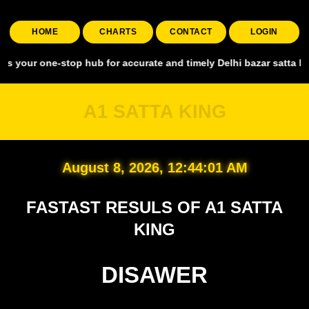
HOME
CHARTS
CONTACT
LOGIN
e-stop hub for accurate and timely Delhi bazar satta king, covering
A1 SATTA KING
August 8, 2026, 12:44:02 AM
FASTAST RESULS OF A1 SATTA
KING
DISAWER