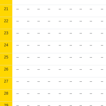
21
--
--
--
--
--
--
--
--
--
22
--
--
--
--
--
--
--
--
--
23
--
--
--
--
--
--
--
--
--
24
--
--
--
--
--
--
--
--
--
25
--
--
--
--
--
--
--
--
--
26
--
--
--
--
--
--
--
--
--
27
--
--
--
--
--
--
--
--
--
28
--
--
--
--
--
--
--
--
--
29
--
--
--
--
--
--
--
--
--