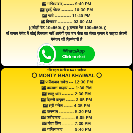
🎰 गाजियाबाद ------- 9:40 PM
🎰 दुबई गोल्ड -------- 10:30 PM
🎰 गली ----------- 11:40 PM
🎰 दिसावर ---------- 03:00 AM
((जोड़ी रेट 10=960/-)) ((हरूफ़ रेट 100=960/-))
माँ क़सम पेमेंट में कोई दिक्कत नहीं आयेगी एक बार सेवा का मोका ज़रूर दे सट्टा कंपनी
मैनेजर की ज़िम्मेवारी है
सीधे सट्टा कंपनी का No 1 खाईवाल
⭕️ MONTY BHAI KHAIWAL ⭕️
🎰 फरीदाबाद सवेरा --- 12:30 PM
🎰 कल्याण बाज़ार ---- 1:30 PM
🎰 खाटू धाम -------- 2:30 PM
🎰 दिल्ली बाज़ार ------ 3:05 PM
🎰 श्री गणेश ------ 4:35 PM
🎰 करनाल ---------- 5:30 PM
🎰 फरीदाबाद --------- 6:05 PM
🎰 गोवा किंग -------- 7:30 PM
🎰 गाजियाबाद ------- 9:40 PM