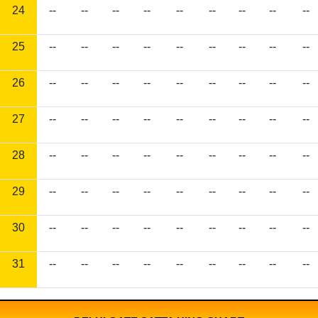
24
--
--
--
--
--
--
--
--
--
25
--
--
--
--
--
--
--
--
--
26
--
--
--
--
--
--
--
--
--
27
--
--
--
--
--
--
--
--
--
28
--
--
--
--
--
--
--
--
--
29
--
--
--
--
--
--
--
--
--
30
--
--
--
--
--
--
--
--
--
31
--
--
--
--
--
--
--
--
--