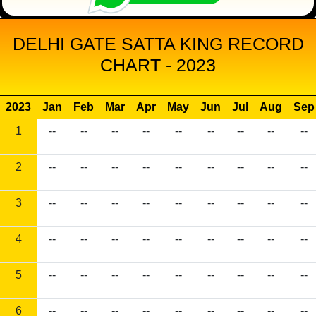
DELHI GATE SATTA KING RECORD
CHART - 2023
2023
Jan
Feb
Mar
Apr
May
Jun
Jul
Aug
Sep
1
--
--
--
--
--
--
--
--
--
2
--
--
--
--
--
--
--
--
--
3
--
--
--
--
--
--
--
--
--
4
--
--
--
--
--
--
--
--
--
5
--
--
--
--
--
--
--
--
--
6
--
--
--
--
--
--
--
--
--