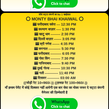
सीधे सट्टा कंपनी का No 1 खाईवाल
⭕️ MONTY BHAI KHAIWAL ⭕️
🎰 फरीदाबाद सवेरा --- 12:30 PM
🎰 कल्याण बाज़ार ---- 1:30 PM
🎰 खाटू धाम -------- 2:30 PM
🎰 दिल्ली बाज़ार ------ 3:05 PM
🎰 श्री गणेश ------ 4:35 PM
🎰 करनाल ---------- 5:30 PM
🎰 फरीदाबाद --------- 6:05 PM
🎰 गोवा किंग -------- 7:30 PM
🎰 गाजियाबाद ------- 9:40 PM
🎰 दुबई गोल्ड -------- 10:30 PM
🎰 गली ----------- 11:40 PM
🎰 दिसावर ---------- 03:00 AM
((जोड़ी रेट 10=960/-)) ((हरूफ़ रेट 100=960/-))
माँ क़सम पेमेंट में कोई दिक्कत नहीं आयेगी एक बार सेवा का मोका जरूर दे सट्टा कंपनी
मैनेजर की ज़िम्मेवारी है