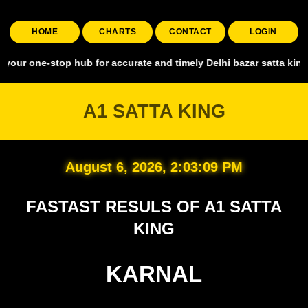
HOME
CHARTS
CONTACT
LOGIN
top hub for accurate and timely Delhi bazar satta king, covering al
A1 SATTA KING
August 6, 2026, 2:03:10 PM
FASTAST RESULS OF A1 SATTA
KING
KARNAL