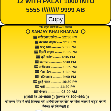
12 WITH PALAT 1000 INTO
5555 ////////// 9999 AB
Copy
सीधे सट्टा कंपनी का No 1 खाईवाल
⭕️ SANJAY BHAI KHAIWAL ⭕️
🎰 फरीदाबाद सवेरा --- 12:30 PM
🎰 कल्याण बाज़ार ---- 1:30 PM
🎰 खाटू धाम -------- 2:30 PM
🎰 दिल्ली बाज़ार ------ 3:05 PM
🎰 श्री गणेश ------ 4:35 PM
🎰 करनाल ---------- 5:30 PM
🎰 फरीदाबाद --------- 6:05 PM
🎰 गोवा किंग -------- 7:30 PM
🎰 गाजियाबाद ------- 9:40 PM
🎰 दुबई गोल्ड -------- 10:30 PM
🎰 गली ----------- 11:40 PM
🎰 दिसावर ---------- 03:00 AM
((जोड़ी रेट 10=960/-)) ((हरूफ़ रेट 100=960/-))
माँ क़सम पेमेंट में कोई दिक्कत नहीं आयेगी एक बार सेवा का मोका जरूर दे सट्टा कंपनी
मैनेजर की ज़िम्मेवारी है