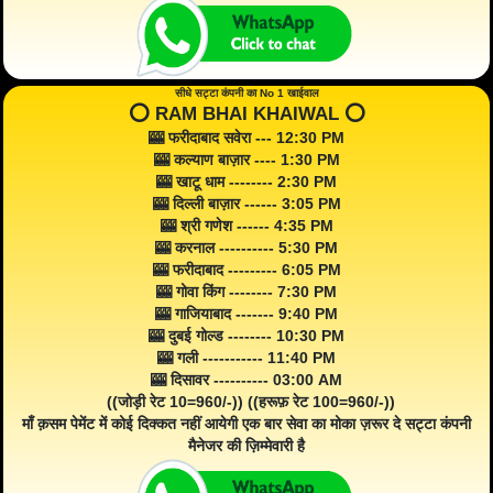
सीधे सट्टा कंपनी का No 1 खाईवाल
⭕️ RAM BHAI KHAIWAL ⭕️
🎰 फरीदाबाद सवेरा --- 12:30 PM
🎰 कल्याण बाज़ार ---- 1:30 PM
🎰 खाटू धाम -------- 2:30 PM
🎰 दिल्ली बाज़ार ------ 3:05 PM
🎰 श्री गणेश ------ 4:35 PM
🎰 करनाल ---------- 5:30 PM
🎰 फरीदाबाद --------- 6:05 PM
🎰 गोवा किंग -------- 7:30 PM
🎰 गाजियाबाद ------- 9:40 PM
🎰 दुबई गोल्ड -------- 10:30 PM
🎰 गली ----------- 11:40 PM
🎰 दिसावर ---------- 03:00 AM
((जोड़ी रेट 10=960/-)) ((हरूफ़ रेट 100=960/-))
माँ क़सम पेमेंट में कोई दिक्कत नहीं आयेगी एक बार सेवा का मोका ज़रूर दे सट्टा कंपनी
मैनेजर की ज़िम्मेवारी है