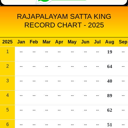
RAJAPALAYAM SATTA KING
RECORD CHART - 2025
2025
Jan
Feb
Mar
Apr
May
Jun
Jul
Aug
Sep
1
--
--
--
--
--
--
--
19
--
2
--
--
--
--
--
--
--
64
--
3
--
--
--
--
--
--
--
40
--
4
--
--
--
--
--
--
--
89
--
5
--
--
--
--
--
--
--
62
--
6
--
--
--
--
--
--
--
51
--