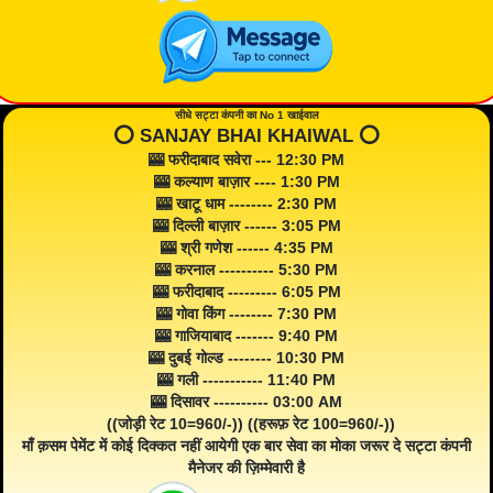
सीधे सट्टा कंपनी का No 1 खाईवाल
⭕️ SANJAY BHAI KHAIWAL ⭕️
🎰 फरीदाबाद सवेरा --- 12:30 PM
🎰 कल्याण बाज़ार ---- 1:30 PM
🎰 खाटू धाम -------- 2:30 PM
🎰 दिल्ली बाज़ार ------ 3:05 PM
🎰 श्री गणेश ------ 4:35 PM
🎰 करनाल ---------- 5:30 PM
🎰 फरीदाबाद --------- 6:05 PM
🎰 गोवा किंग -------- 7:30 PM
🎰 गाजियाबाद ------- 9:40 PM
🎰 दुबई गोल्ड -------- 10:30 PM
🎰 गली ----------- 11:40 PM
🎰 दिसावर ---------- 03:00 AM
((जोड़ी रेट 10=960/-)) ((हरूफ़ रेट 100=960/-))
माँ क़सम पेमेंट में कोई दिक्कत नहीं आयेगी एक बार सेवा का मोका जरूर दे सट्टा कंपनी
मैनेजर की ज़िम्मेवारी है