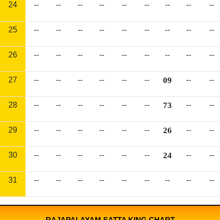
24
--
--
--
--
--
--
--
--
--
25
--
--
--
--
--
--
--
--
--
26
--
--
--
--
--
--
--
--
--
27
--
--
--
--
--
--
09
--
--
28
--
--
--
--
--
--
73
--
--
29
--
--
--
--
--
--
26
--
--
30
--
--
--
--
--
--
24
--
--
31
--
--
--
--
--
--
--
--
--
RAJAPALAYAM SATTA KING CHART