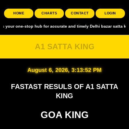
HOME
CHARTS
CONTACT
LOGIN
e-stop hub for accurate and timely Delhi bazar satta king, covering 
A1 SATTA KING
August 6, 2026, 3:13:53 PM
FASTAST RESULS OF A1 SATTA
KING
GOA KING