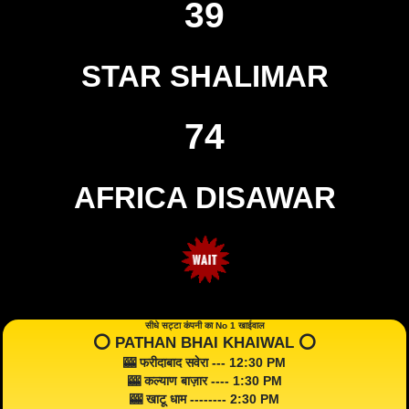
39
STAR SHALIMAR
74
AFRICA DISAWAR
सीधे सट्टा कंपनी का No 1 खाईवाल
⭕️ PATHAN BHAI KHAIWAL ⭕️
🎰 फरीदाबाद सवेरा --- 12:30 PM
🎰 कल्याण बाज़ार ---- 1:30 PM
🎰 खाटू धाम -------- 2:30 PM