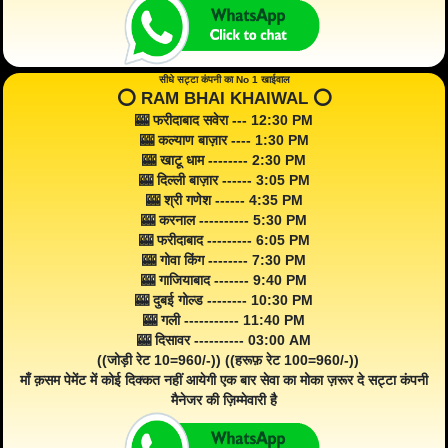
सीधे सट्टा कंपनी का No 1 खाईवाल
⭕️ RAM BHAI KHAIWAL ⭕️
🎰 फरीदाबाद सवेरा --- 12:30 PM
🎰 कल्याण बाज़ार ---- 1:30 PM
🎰 खाटू धाम -------- 2:30 PM
🎰 दिल्ली बाज़ार ------ 3:05 PM
🎰 श्री गणेश ------ 4:35 PM
🎰 करनाल ---------- 5:30 PM
🎰 फरीदाबाद --------- 6:05 PM
🎰 गोवा किंग -------- 7:30 PM
🎰 गाजियाबाद ------- 9:40 PM
🎰 दुबई गोल्ड -------- 10:30 PM
🎰 गली ----------- 11:40 PM
🎰 दिसावर ---------- 03:00 AM
((जोड़ी रेट 10=960/-)) ((हरूफ़ रेट 100=960/-))
माँ क़सम पेमेंट में कोई दिक्कत नहीं आयेगी एक बार सेवा का मोका ज़रूर दे सट्टा कंपनी
मैनेजर की ज़िम्मेवारी है