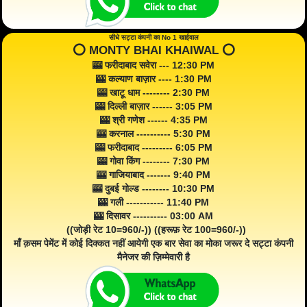
सीधे सट्टा कंपनी का No 1 खाईवाल
⭕️ MONTY BHAI KHAIWAL ⭕️
🎰 फरीदाबाद सवेरा --- 12:30 PM
🎰 कल्याण बाज़ार ---- 1:30 PM
🎰 खाटू धाम -------- 2:30 PM
🎰 दिल्ली बाज़ार ------ 3:05 PM
🎰 श्री गणेश ------ 4:35 PM
🎰 करनाल ---------- 5:30 PM
🎰 फरीदाबाद --------- 6:05 PM
🎰 गोवा किंग -------- 7:30 PM
🎰 गाजियाबाद ------- 9:40 PM
🎰 दुबई गोल्ड -------- 10:30 PM
🎰 गली ----------- 11:40 PM
🎰 दिसावर ---------- 03:00 AM
((जोड़ी रेट 10=960/-)) ((हरूफ़ रेट 100=960/-))
माँ क़सम पेमेंट में कोई दिक्कत नहीं आयेगी एक बार सेवा का मोका जरूर दे सट्टा कंपनी
मैनेजर की ज़िम्मेवारी है