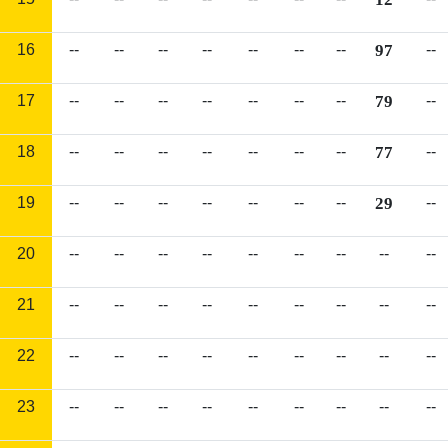
16
--
--
--
--
--
--
--
97
--
17
--
--
--
--
--
--
--
79
--
18
--
--
--
--
--
--
--
77
--
19
--
--
--
--
--
--
--
29
--
20
--
--
--
--
--
--
--
--
--
21
--
--
--
--
--
--
--
--
--
22
--
--
--
--
--
--
--
--
--
23
--
--
--
--
--
--
--
--
--