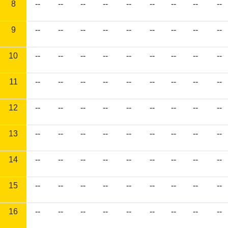
8
--
--
--
--
--
--
--
--
--
9
--
--
--
--
--
--
--
--
--
10
--
--
--
--
--
--
--
--
--
11
--
--
--
--
--
--
--
--
--
12
--
--
--
--
--
--
--
--
--
13
--
--
--
--
--
--
--
--
--
14
--
--
--
--
--
--
--
--
--
15
--
--
--
--
--
--
--
--
--
16
--
--
--
--
--
--
--
--
--