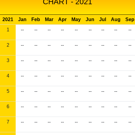
CHART - 2021
2021
Jan
Feb
Mar
Apr
May
Jun
Jul
Aug
Sep
1
--
--
--
--
--
--
--
--
--
2
--
--
--
--
--
--
--
--
--
3
--
--
--
--
--
--
--
--
--
4
--
--
--
--
--
--
--
--
--
5
--
--
--
--
--
--
--
--
--
6
--
--
--
--
--
--
--
--
--
7
--
--
--
--
--
--
--
--
--