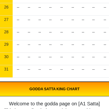
26
--
--
--
--
--
--
--
--
--
27
--
--
--
--
--
--
--
--
--
28
--
--
--
--
--
--
--
--
--
29
--
--
--
--
--
--
--
--
--
30
--
--
--
--
--
--
--
--
--
31
--
--
--
--
--
--
--
--
--
GODDA SATTA KING CHART
Welcome to the godda page on [A1 Satta]