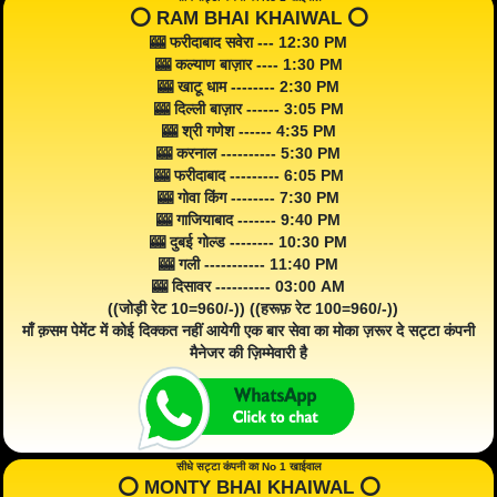
⭕️ RAM BHAI KHAIWAL ⭕️
🎰 फरीदाबाद सवेरा --- 12:30 PM
🎰 कल्याण बाज़ार ---- 1:30 PM
🎰 खाटू धाम -------- 2:30 PM
🎰 दिल्ली बाज़ार ------ 3:05 PM
🎰 श्री गणेश ------ 4:35 PM
🎰 करनाल ---------- 5:30 PM
🎰 फरीदाबाद --------- 6:05 PM
🎰 गोवा किंग -------- 7:30 PM
🎰 गाजियाबाद ------- 9:40 PM
🎰 दुबई गोल्ड -------- 10:30 PM
🎰 गली ----------- 11:40 PM
🎰 दिसावर ---------- 03:00 AM
((जोड़ी रेट 10=960/-)) ((हरूफ़ रेट 100=960/-))
माँ क़सम पेमेंट में कोई दिक्कत नहीं आयेगी एक बार सेवा का मोका ज़रूर दे सट्टा कंपनी
मैनेजर की ज़िम्मेवारी है
सीधे सट्टा कंपनी का No 1 खाईवाल
⭕️ MONTY BHAI KHAIWAL ⭕️