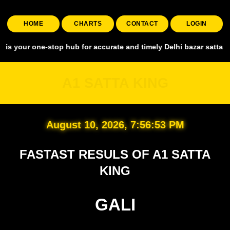
HOME
CHARTS
CONTACT
LOGIN
r one-stop hub for accurate and timely Delhi bazar satta king, cover
A1 SATTA KING
August 10, 2026, 7:56:53 PM
FASTAST RESULS OF A1 SATTA
KING
GALI