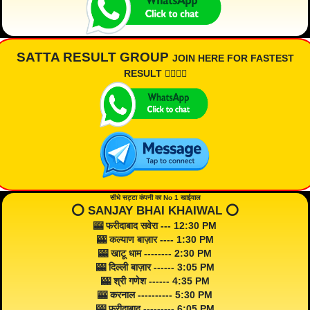
SATTA RESULT GROUP
JOIN HERE FOR FASTEST
RESULT 👇🏾👇🏾
सीधे सट्टा कंपनी का No 1 खाईवाल
⭕️ SANJAY BHAI KHAIWAL ⭕️
🎰 फरीदाबाद सवेरा --- 12:30 PM
🎰 कल्याण बाज़ार ---- 1:30 PM
🎰 खाटू धाम -------- 2:30 PM
🎰 दिल्ली बाज़ार ------ 3:05 PM
🎰 श्री गणेश ------ 4:35 PM
🎰 करनाल ---------- 5:30 PM
🎰 फरीदाबाद --------- 6:05 PM