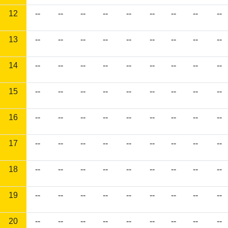
12
--
--
--
--
--
--
--
--
--
13
--
--
--
--
--
--
--
--
--
14
--
--
--
--
--
--
--
--
--
15
--
--
--
--
--
--
--
--
--
16
--
--
--
--
--
--
--
--
--
17
--
--
--
--
--
--
--
--
--
18
--
--
--
--
--
--
--
--
--
19
--
--
--
--
--
--
--
--
--
20
--
--
--
--
--
--
--
--
--