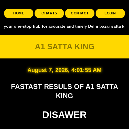
HOME
CHARTS
CONTACT
LOGIN
-stop hub for accurate and timely Delhi bazar satta king, covering a
A1 SATTA KING
August 7, 2026, 4:01:56 AM
FASTAST RESULS OF A1 SATTA
KING
DISAWER