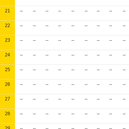
21
--
--
--
--
--
--
--
--
--
22
--
--
--
--
--
--
--
--
--
23
--
--
--
--
--
--
--
--
--
24
--
--
--
--
--
--
--
--
--
25
--
--
--
--
--
--
--
--
--
26
--
--
--
--
--
--
--
--
--
27
--
--
--
--
--
--
--
--
--
28
--
--
--
--
--
--
--
--
--
29
--
--
--
--
--
--
--
--
--