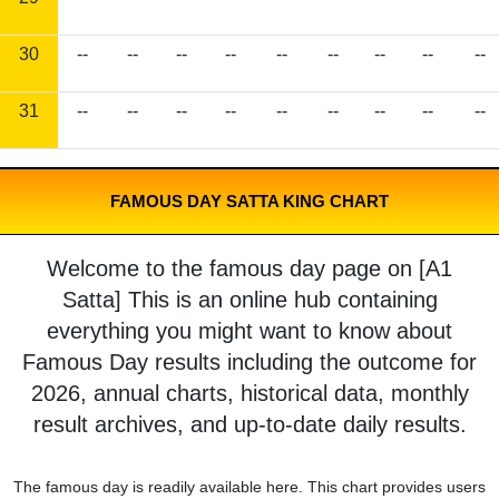
30
--
--
--
--
--
--
--
--
--
31
--
--
--
--
--
--
--
--
--
FAMOUS DAY SATTA KING CHART
Welcome to the famous day page on [A1
Satta] This is an online hub containing
everything you might want to know about
Famous Day results including the outcome for
2026, annual charts, historical data, monthly
result archives, and up-to-date daily results.
The famous day is readily available here. This chart provides users