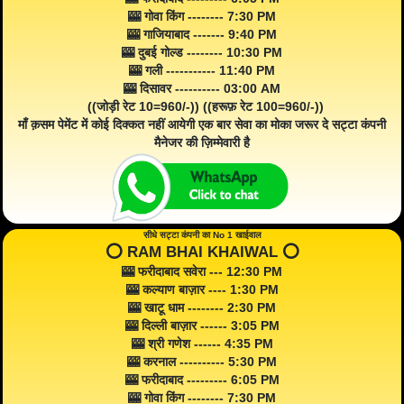
🎰 गोवा किंग -------- 7:30 PM
🎰 गाजियाबाद ------- 9:40 PM
🎰 दुबई गोल्ड -------- 10:30 PM
🎰 गली ----------- 11:40 PM
🎰 दिसावर ---------- 03:00 AM
((जोड़ी रेट 10=960/-)) ((हरूफ़ रेट 100=960/-))
माँ क़सम पेमेंट में कोई दिक्कत नहीं आयेगी एक बार सेवा का मोका जरूर दे सट्टा कंपनी
मैनेजर की ज़िम्मेवारी है
सीधे सट्टा कंपनी का No 1 खाईवाल
⭕️ RAM BHAI KHAIWAL ⭕️
🎰 फरीदाबाद सवेरा --- 12:30 PM
🎰 कल्याण बाज़ार ---- 1:30 PM
🎰 खाटू धाम -------- 2:30 PM
🎰 दिल्ली बाज़ार ------ 3:05 PM
🎰 श्री गणेश ------ 4:35 PM
🎰 करनाल ---------- 5:30 PM
🎰 फरीदाबाद --------- 6:05 PM
🎰 गोवा किंग -------- 7:30 PM