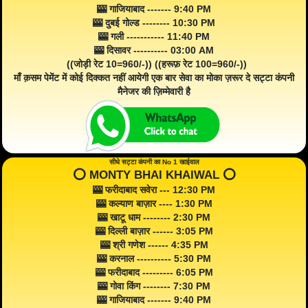
🎰 गाजियाबाद ------- 9:40 PM
🎰 दुबई गोल्ड -------- 10:30 PM
🎰 गली ----------- 11:40 PM
🎰 दिसावर ---------- 03:00 AM
((जोड़ी रेट 10=960/-)) ((हरूफ़ रेट 100=960/-))
माँ क़सम पेमेंट में कोई दिक्कत नहीं आयेगी एक बार सेवा का मोका ज़रूर दे सट्टा कंपनी
मैनेजर की ज़िम्मेवारी है
सीधे सट्टा कंपनी का No 1 खाईवाल
⭕️ MONTY BHAI KHAIWAL ⭕️
🎰 फरीदाबाद सवेरा --- 12:30 PM
🎰 कल्याण बाज़ार ---- 1:30 PM
🎰 खाटू धाम -------- 2:30 PM
🎰 दिल्ली बाज़ार ------ 3:05 PM
🎰 श्री गणेश ------ 4:35 PM
🎰 करनाल ---------- 5:30 PM
🎰 फरीदाबाद --------- 6:05 PM
🎰 गोवा किंग -------- 7:30 PM
🎰 गाजियाबाद ------- 9:40 PM