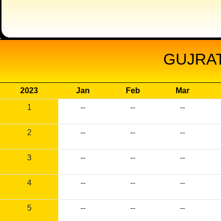
GUJRAT
2023
Jan
Feb
Mar
1
--
--
--
2
--
--
--
3
--
--
--
4
--
--
--
5
--
--
--