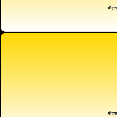
माँ क़स
माँ क़स