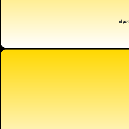
माँ क़स