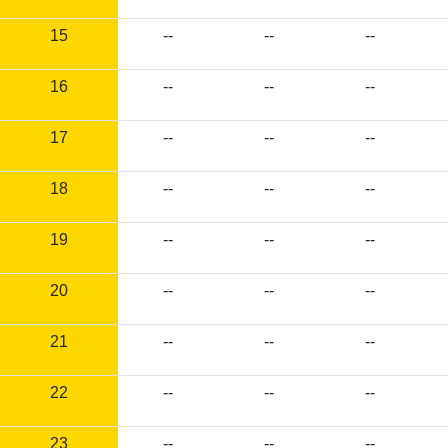
15
--
--
--
16
--
--
--
17
--
--
--
18
--
--
--
19
--
--
--
20
--
--
--
21
--
--
--
22
--
--
--
23
--
--
--