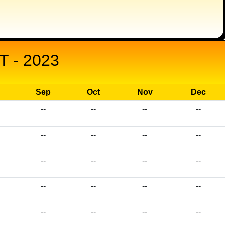
 - 2023
Sep
Oct
Nov
Dec
--
--
--
--
--
--
--
--
--
--
--
--
--
--
--
--
--
--
--
--