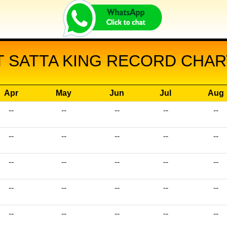
 SATTA KING RECORD CHART
Apr
May
Jun
Jul
Aug
--
--
--
--
--
--
--
--
--
--
--
--
--
--
--
--
--
--
--
--
--
--
--
--
--