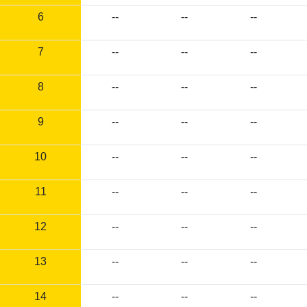
6
--
--
--
7
--
--
--
8
--
--
--
9
--
--
--
10
--
--
--
11
--
--
--
12
--
--
--
13
--
--
--
14
--
--
--