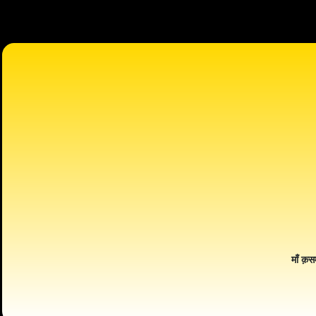
माँ क़स