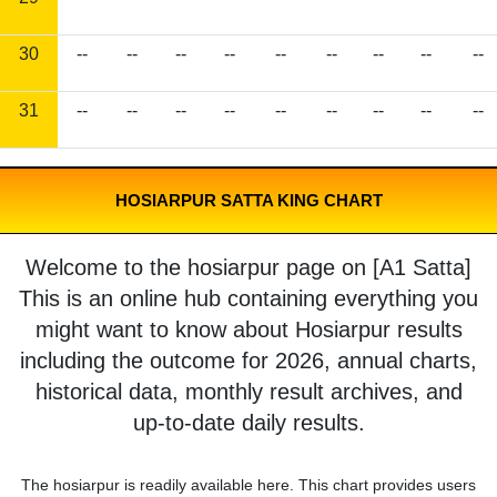
30
--
--
--
--
--
--
--
--
--
31
--
--
--
--
--
--
--
--
--
HOSIARPUR SATTA KING CHART
Welcome to the hosiarpur page on [A1 Satta]
This is an online hub containing everything you
might want to know about Hosiarpur results
including the outcome for 2026, annual charts,
historical data, monthly result archives, and
up-to-date daily results.
The hosiarpur is readily available here. This chart provides users