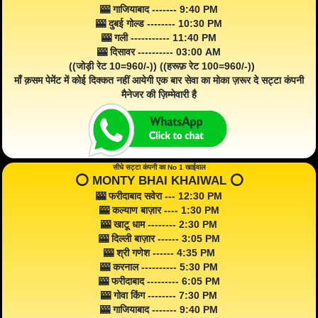
🎰 गाजियाबाद ------- 9:40 PM
🎰 दुबई गोल्ड -------- 10:30 PM
🎰 गली ----------- 11:40 PM
🎰 दिसावर ---------- 03:00 AM
((जोड़ी रेट 10=960/-)) ((हरूफ़ रेट 100=960/-))
माँ क़सम पेमेंट में कोई दिक्कत नहीं आयेगी एक बार सेवा का मोका ज़रूर दे सट्टा कंपनी
मैनेजर की ज़िम्मेवारी है
सीधे सट्टा कंपनी का No 1 खाईवाल
⭕️ MONTY BHAI KHAIWAL ⭕️
🎰 फरीदाबाद सवेरा --- 12:30 PM
🎰 कल्याण बाज़ार ---- 1:30 PM
🎰 खाटू धाम -------- 2:30 PM
🎰 दिल्ली बाज़ार ------ 3:05 PM
🎰 श्री गणेश ------ 4:35 PM
🎰 करनाल ---------- 5:30 PM
🎰 फरीदाबाद --------- 6:05 PM
🎰 गोवा किंग -------- 7:30 PM
🎰 गाजियाबाद ------- 9:40 PM