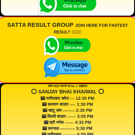
SATTA RESULT GROUP
JOIN HERE FOR FASTEST
RESULT 👇🏾👇🏾
सीधे सट्टा कंपनी का No 1 खाईवाल
⭕️ SANJAY BHAI KHAIWAL ⭕️
🎰 फरीदाबाद सवेरा --- 12:30 PM
🎰 कल्याण बाज़ार ---- 1:30 PM
🎰 खाटू धाम -------- 2:30 PM
🎰 दिल्ली बाज़ार ------ 3:05 PM
🎰 श्री गणेश ------ 4:35 PM
🎰 करनाल ---------- 5:30 PM
🎰 फरीदाबाद --------- 6:05 PM