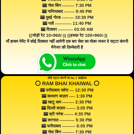
🎰 गोवा किंग -------- 7:30 PM
🎰 गाजियाबाद ------- 9:40 PM
🎰 दुबई गोल्ड -------- 10:30 PM
🎰 गली ----------- 11:40 PM
🎰 दिसावर ---------- 03:00 AM
((जोड़ी रेट 10=960/-)) ((हरूफ़ रेट 100=960/-))
माँ क़सम पेमेंट में कोई दिक्कत नहीं आयेगी एक बार सेवा का मोका जरूर दे सट्टा कंपनी
मैनेजर की ज़िम्मेवारी है
सीधे सट्टा कंपनी का No 1 खाईवाल
⭕️ RAM BHAI KHAIWAL ⭕️
🎰 फरीदाबाद सवेरा --- 12:30 PM
🎰 कल्याण बाज़ार ---- 1:30 PM
🎰 खाटू धाम -------- 2:30 PM
🎰 दिल्ली बाज़ार ------ 3:05 PM
🎰 श्री गणेश ------ 4:35 PM
🎰 करनाल ---------- 5:30 PM
🎰 फरीदाबाद --------- 6:05 PM
🎰 गोवा किंग -------- 7:30 PM