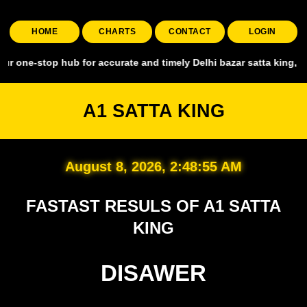
HOME
CHARTS
CONTACT
LOGIN
p hub for accurate and timely Delhi bazar satta king, covering all 
A1 SATTA KING
August 8, 2026, 2:48:56 AM
FASTAST RESULS OF A1 SATTA
KING
DISAWER