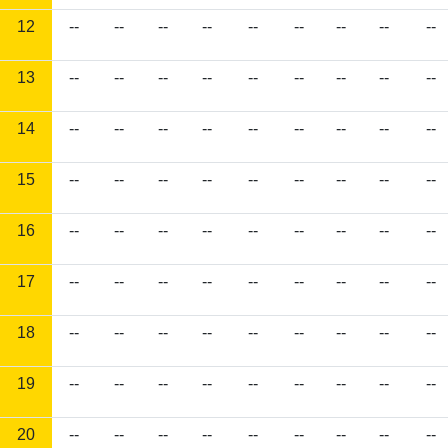
12
--
--
--
--
--
--
--
--
--
13
--
--
--
--
--
--
--
--
--
14
--
--
--
--
--
--
--
--
--
15
--
--
--
--
--
--
--
--
--
16
--
--
--
--
--
--
--
--
--
17
--
--
--
--
--
--
--
--
--
18
--
--
--
--
--
--
--
--
--
19
--
--
--
--
--
--
--
--
--
20
--
--
--
--
--
--
--
--
--