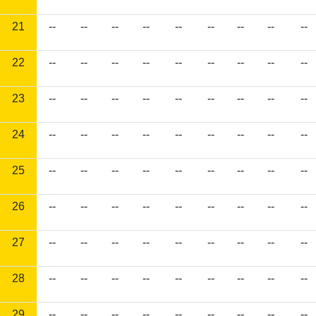
21
--
--
--
--
--
--
--
--
--
22
--
--
--
--
--
--
--
--
--
23
--
--
--
--
--
--
--
--
--
24
--
--
--
--
--
--
--
--
--
25
--
--
--
--
--
--
--
--
--
26
--
--
--
--
--
--
--
--
--
27
--
--
--
--
--
--
--
--
--
28
--
--
--
--
--
--
--
--
--
29
--
--
--
--
--
--
--
--
--