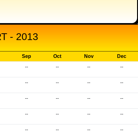
 - 2013
Sep
Oct
Nov
Dec
--
--
--
--
--
--
--
--
--
--
--
--
--
--
--
--
--
--
--
--