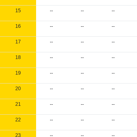
15
--
--
--
16
--
--
--
17
--
--
--
18
--
--
--
19
--
--
--
20
--
--
--
21
--
--
--
22
--
--
--
23
--
--
--