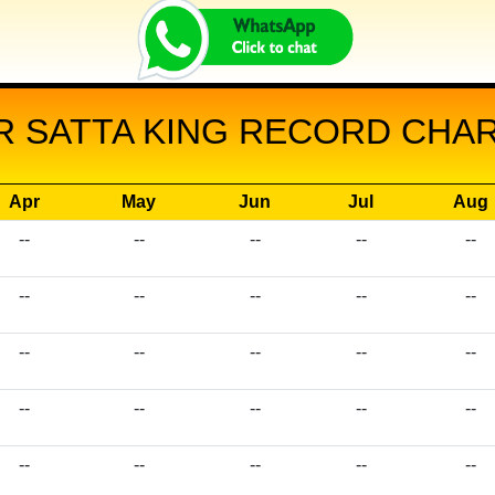
R SATTA KING RECORD CHART
Apr
May
Jun
Jul
Aug
--
--
--
--
--
--
--
--
--
--
--
--
--
--
--
--
--
--
--
--
--
--
--
--
--