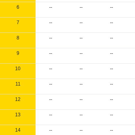
6
--
--
--
7
--
--
--
8
--
--
--
9
--
--
--
10
--
--
--
11
--
--
--
12
--
--
--
13
--
--
--
14
--
--
--