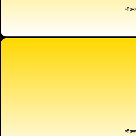
माँ क़स
माँ क़स