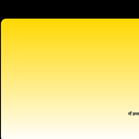
माँ क़स