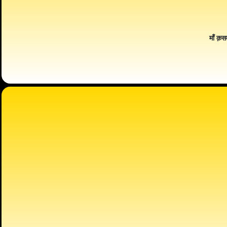
माँ क़स