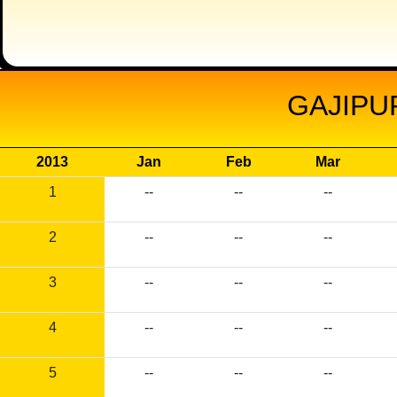
GAJIPU
2013
Jan
Feb
Mar
1
--
--
--
2
--
--
--
3
--
--
--
4
--
--
--
5
--
--
--